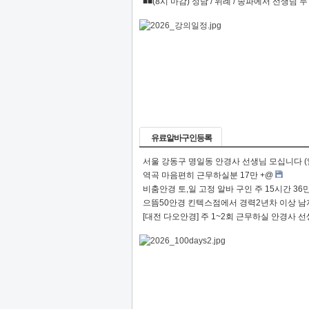
■■(8시 마감) 성남 / 위례 / 송파에서 선생님 두 분
유료알바구인등록
서울 강동구 명일동 안경사 선생님 모십니다 (
역곡 마음편히 근무하실분 17만 +@
비춤안경 토,일 고정 알바 구인 주 15시간 36만
으뜸50안경 킨텍스점에서 경력2년차 이상 남자 
[대전 다오안경] 주 1~2회 근무하실 안경사 선생