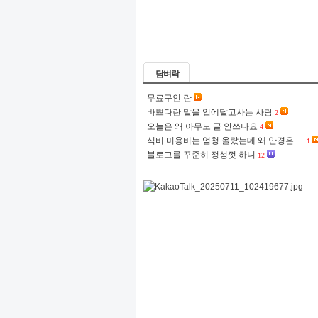
담벼락
무료구인 란
바쁘다란 말을 입에달고사는 사람
2
오늘은 왜 아무도 글 안쓰나요
4
식비 미용비는 엄청 올랐는데 왜 안경은.....
1
블로그를 꾸준히 정성껏 하니
12