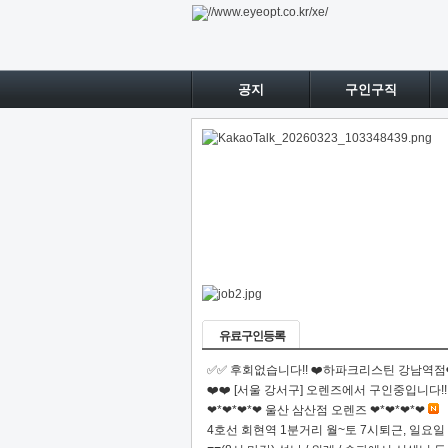
공지
구인구직
유료구인등록
✅✅ 후회없습니다!! ❤️하파크리스틴 강남역점❤️
❤️❤️ [서울 강서구] 오렌즈에서 구인중입니다!! 
❤*❤*❤*❤ 울산 삼산점 오렌즈 ❤*❤*❤*❤
4호선 회현역 1분거리 월~토 7시퇴근, 일요일 6