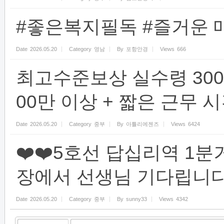
#좋은복지필독 #즐거운 
Date
2026.05.20
Category
영남
By
포항안경
Views
666
최고수준보상 실수령 300
00만 이상 + 짧은 근무 시간
Date
2026.05.20
Category
중부
By
아틀리에젠즈
Views
6424
❤️❤️5호선 답십리역 1분거
장에서 선생님 기다립니다❤
Date
2026.05.20
Category
중부
By
sunny33
Views
4342