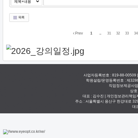
목록
Prev
1
...
31
32
33
34
사업자등록번호 : 819-88-00509
학원설립/운영등록번호 : 제328
직업정보제공사업신고
상호
대표 : 김수진 | 개인정보관리책임자 :
주소 : 서울특별시 용산구 한강대로 329 예안빌
대표