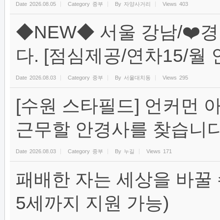
Date
2026.08.05
Category
중부
By
자양사거리
Views
403
◆NEW◆ 서울 강남/❤️
다. [점심제공/연차15/월 인
Date
2026.08.03
Category
중부
By
서울대치동
Views
295
[수원 스타필드] 언커먼
근무할 안경사를 찾습니다
Date
2026.08.03
Category
중부
By
누길
Views
171
패배한 자는 세상을 바꿀 수 
5세까지 지원 가능)