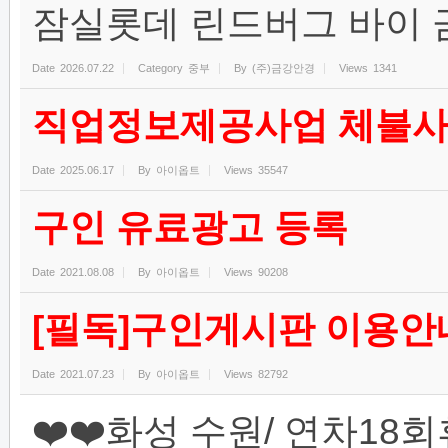
잠실롯데 린드버그 바이
Date
2026.07.22
Category
중부
By
(주)금강안경
Views
1341
직업정보제공사업 체불사
Date
2025.06.17
By
아이옵트
Views
35547
구인 유료광고 등록
Date
2021.08.08
By
아이옵트
Views
90208
[필독]구인게시판 이용안
Date
2021.07.23
By
아이옵트
Views
82792
❤️❤️화성 수원/ 연차1