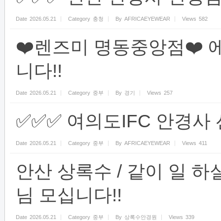
Date
2026.05.21
Category
충청
By
AFRICAEYEWEAR
Views
582
❤️렌즈미 명동중앙점❤️ 
니다!!
Date
2026.05.21
Category
중부
By
경기
Views
257
✅✅✅ 여의도IFC 안경사
Date
2026.05.21
Category
중부
By
AFRICAEYEWEAR
Views
411
안산 상록수 / 같이 일 하
님 모십니다!!
Date
2026.05.21
Category
중부
By
상록수안경원
Views
339