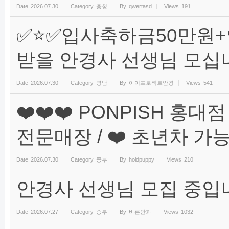
Date
2026.07.30
Category
충청
By
qwertasd
Views
191
✅⭐️✅입사축하금50만원+연
받을 안경사 선생님 모십니
Date
2026.07.30
Category
영남
By
아이프로젝트안경
Views
541
❤️❤️❤️ PONPISH 홍
전문매장 / ❤️ 초년차 가능) 
Date
2026.07.30
Category
중부
By
holdpuppy
Views
210
안경사 선생님 모집 중입
Date
2026.07.27
Category
중부
By
바른안과
Views
1032