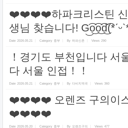
❤️❤️❤️❤️하파크리스틴
생님 찾습니다! G͜͡o͜͡o͜͡d͜͡(*ˊᵕˋ*
Date
2026.05.21
Category
중부
By
하파신촌
Views
290
！경기도 부천입니다 서
다 서울 인접！！
Date
2026.05.21
Category
중부
By
다비치역곡
Views
360
❤️❤️❤️❤️ 오렌즈 구
❤️❤️❤️❤️
Date
2026.05.20
Category
중부
By
오렌즈구의
Views
477