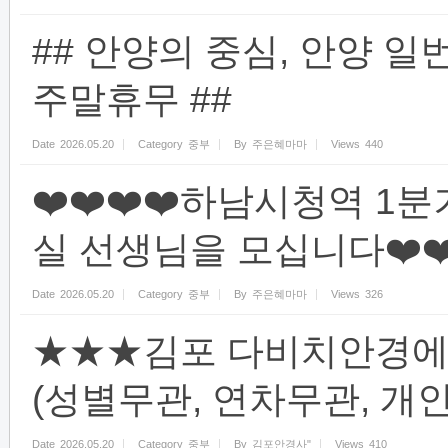
## 안양의 중심, 안양 
주말휴무 ##
Date
2026.05.20
Category
중부
By
주은혜마마
Views
440
❤️​❤️​❤️​❤️​하남시청
실 선생님을 모십니다❤️​❤️​❤️
Date
2026.05.20
Category
중부
By
주은혜마마
Views
326
★★★김포 다비치안경에
(성별무관, 연차무관, 
Date
2026.05.20
Category
중부
By
김포안경사"
Views
410