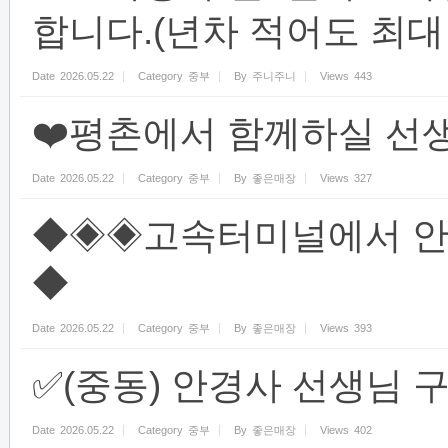
합니다.(년차 적어도 최대 급
Date
2026.05.22
Category
중부
By
주니주니
Views
443
❤️평촌에서 함께하실 선생
Date
2026.05.22
Category
중부
By
좋은매장
Views
327
◆◈◈고속터미널에서 안
◆
Date
2026.05.22
Category
중부
By
좋은매장
Views
393
✅(중동) 안경사 선생님
Date
2026.05.22
Category
중부
By
좋은매장
Views
402