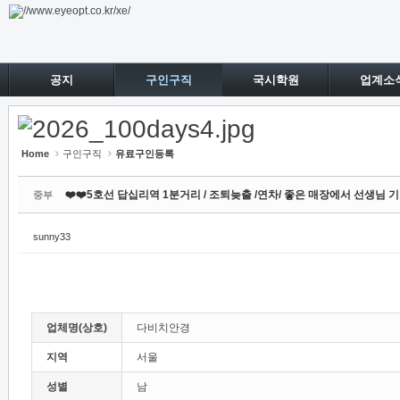
Sketchbook5, 스케치북5
Sketchbook5, 스케치북5
공지
구인구직
국시학원
업계소
Home
구인구직
유료구인등록
❤️❤️5호선 답십리역 1분거리 / 조퇴늦출 /연차/ 좋은 매장에서 선생님 
중부
sunny33
업체명(상호)
다비치안경
지역
서울
성별
남