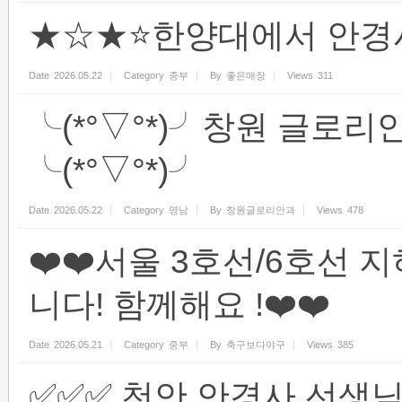
★☆★⭐한양대에서 안경
Date
2026.05.22
Category
중부
By
좋은매장
Views
311
╰(*°▽°*)╯창원 글로리
╰(*°▽°*)╯
Date
2026.05.22
Category
영남
By
창원글로리안과
Views
478
❤️❤️서울 3호선/6호선 지
니다! 함께해요 !❤️❤️
Date
2026.05.21
Category
중부
By
축구보다야구
Views
385
✅✅✅ 천안 안경사 선생님