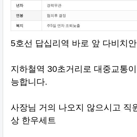
년차
경력무관
연봉
협의후 결정
복지
주5일 연차 조퇴늦출
5호선 답십리역 바로 앞 다비치
지하철역 30초거리로 대중교통이
능합니다.
사장님 거의 나오지 않으시고 직원
상 한우세트