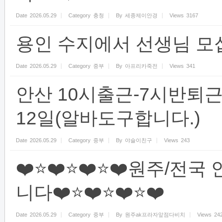
Date
2026.05.29
Category
충청
By
세종제이안경
Views
3167
용인 수지에서 선생님 모
Date
2026.05.29
Category
중부
By
아프리카죽전
Views
341
안산 10시출근-7시반퇴근 
12일(알바도구합니다.)
Date
2026.05.29
Category
중부
By
야슬이친구
Views
243
❤️⭐️❤️⭐️❤️⭐️❤️원주
니다❤️⭐️❤️⭐️❤️⭐️❤️
Date
2026.05.29
Category
중부
By
원주ak프라자앞점다비치
Views
24