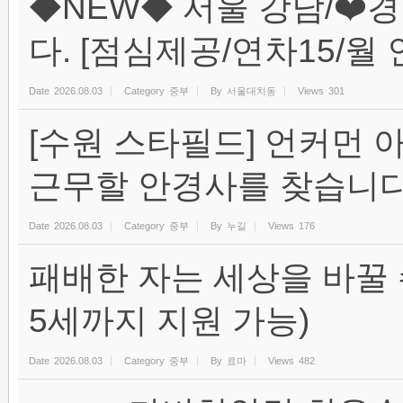
◆NEW◆ 서울 강남/❤️
다. [점심제공/연차15/월 인
Date
2026.08.03
Category
중부
By
서울대치동
Views
301
[수원 스타필드] 언커먼
근무할 안경사를 찾습니다
Date
2026.08.03
Category
중부
By
누길
Views
176
패배한 자는 세상을 바꿀 수 
5세까지 지원 가능)
Date
2026.08.03
Category
중부
By
료마
Views
482