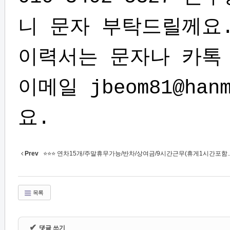
니 문자 부탁드릴께요
이력서는 문자나 카
이메일 jbeom81@ha
요.
Prev
⭐⭐⭐ 연차15개/주말휴무가능/반차/상여금/9시간근무(휴게1시간포함..
목록
✔
댓글 쓰기