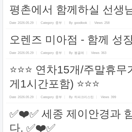
평촌에서 함께하실 선생님
Date
2026.05.29
Category
중부
By
goodlook
Views
258
오렌즈 미아점 - 함께 성
Date
2026.05.29
Category
중부
By
봉골레
Views
363
⭐⭐⭐ 연차15개/주말휴무
게1시간포함) ⭐⭐⭐
Date
2026.05.29
Category
중부
By
하파크리스틴
Views
399
✅❤️✅ 세종 제이안경과 
다. ✅❤️✅