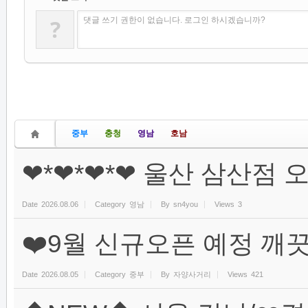
?
댓글 쓰기 권한이 없습니다. 로그인 하시겠습니까?
중부
충청
영남
호남
❤*❤*❤*❤ 울산 삼산점 
Date
2026.08.06
Category
영남
By
sn4you
Views
3
❤️9월 신규오픈 예정 깨
Date
2026.08.05
Category
중부
By
자양사거리
Views
421