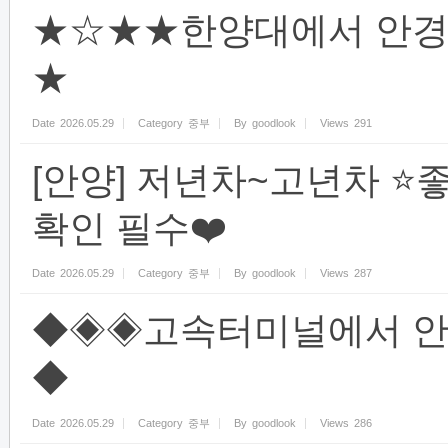
★☆★★한양대에서 안경
★
Date
2026.05.29
Category
중부
By
goodlook
Views
291
[안양] 저년차~고년차 ⭐
확인 필수❤️
Date
2026.05.29
Category
중부
By
goodlook
Views
287
◆◈◈고속터미널에서 안
◆
Date
2026.05.29
Category
중부
By
goodlook
Views
286