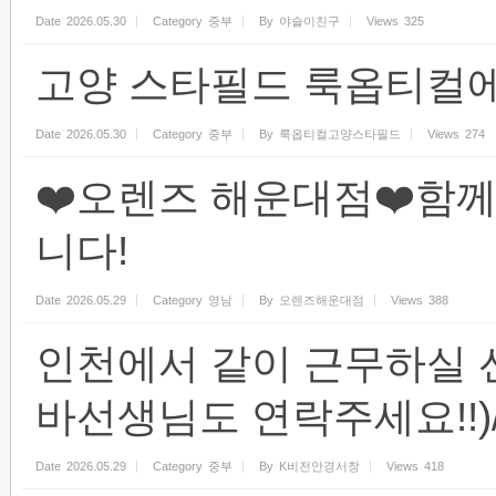
Date
2026.05.30
Category
중부
By
야슬이친구
Views
325
고양 스타필드 룩옵티컬
Date
2026.05.30
Category
중부
By
룩옵티컬고양스타필드
Views
274
❤️오렌즈 해운대점❤️함
니다!
Date
2026.05.29
Category
영남
By
오렌즈해운대점
Views
388
인천에서 같이 근무하실 
바선생님도 연락주세요!!)//
Date
2026.05.29
Category
중부
By
K비전안경서창
Views
418