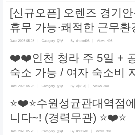
[신규오픈] 오렌즈 경기
휴무 가능·쾌적한 근무환
Date
2026.05.28
Category
중부
By
dkstmf06
Views
493
❤️❤️인천 청라 주 5일 +
숙소 가능 / 여자 숙소비 지
Date
2026.05.28
Category
중부
By
러버덕
Views
300
⭐️❤️⭐️수원성균관대역
니다~! (경력무관) ⭐️❤️⭐️
Date
2026.05.28
Category
중부
By
likesw01
Views
381