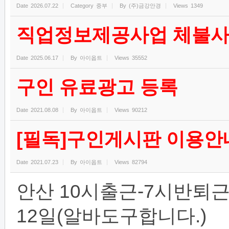
Date
2026.07.22
Category
중부
By
(주)금강안경
Views
1349
직업정보제공사업 체불사
Date
2025.06.17
By
아이옵트
Views
35552
구인 유료광고 등록
Date
2021.08.08
By
아이옵트
Views
90212
[필독]구인게시판 이용안
Date
2021.07.23
By
아이옵트
Views
82794
안산 10시출근-7시반퇴근 
12일(알바도구합니다.)