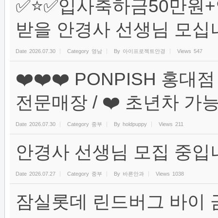
✅⭐️✅입사축하금50만원+연
받을 안경사 선생님 모십니
Date
2026.07.30
Category
영남
By
아이프로젝트안경
Views
547
❤️❤️❤️ PONPISH 홍
전문매장 / ❤️ 초년차 가능) 
Date
2026.07.30
Category
중부
By
holdpuppy
Views
211
안경사 선생님 모집 중입
Date
2026.07.27
Category
중부
By
바른안과
Views
1038
잠실롯데 린드버그 바이