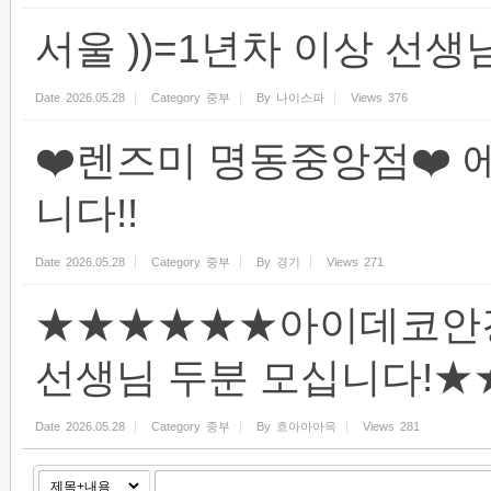
서울 ))=1년차 이상 선생님
Date
2026.05.28
Category
중부
By
나이스파
Views
376
❤️렌즈미 명동중앙점❤️ 
니다!!
Date
2026.05.28
Category
중부
By
경기
Views
271
★★★★★★아이데코안
선생님 두분 모십니다!
Date
2026.05.28
Category
중부
By
흐아아아윽
Views
281