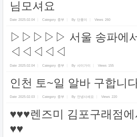
님모셔요
Date
2025.02.04
Category
중부
By
단풍이
Views
260
▷▷▷▷▷ 서울 송파에서
◁◁◁◁◁
Date
2025.02.04
Category
중부
By
샤이가이
Views
155
인천 토~일 알바 구합니다
Date
2025.02.03
Category
중부
By
안녕사세요
Views
220
♥♥♥렌즈미 김포구래점에
♥♥