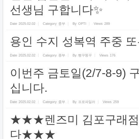
선생님 구합니다✨
Date
2025.02.02
Category
중부
By
OPTI
Views
289
용인 수지 성복역 주중 또
Date
2025.02.02
Category
중부
By
빵꾸똥꾸
Views
176
이번주 금토일(2/7-8-9
십니다.
Date
2025.02.02
Category
중부
By
프로파일러
Views
259
★★★렌즈미 김포구래점
다★★★