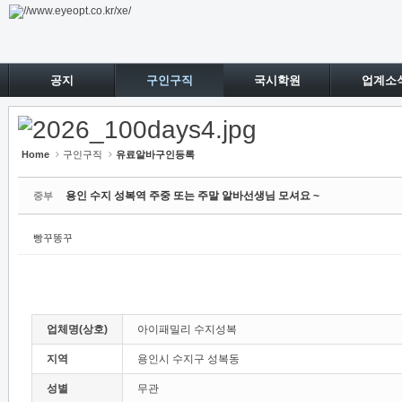
Sketchbook5, 스케치북5
Sketchbook5, 스케치북5
공지
구인구직
국시학원
업계소
Home
구인구직
유료알바구인등록
용인 수지 성복역 주중 또는 주말 알바선생님 모셔요 ~
중부
빵꾸똥꾸
업체명(상호)
아이패밀리 수지성복
지역
용인시 수지구 성복동
성별
무관