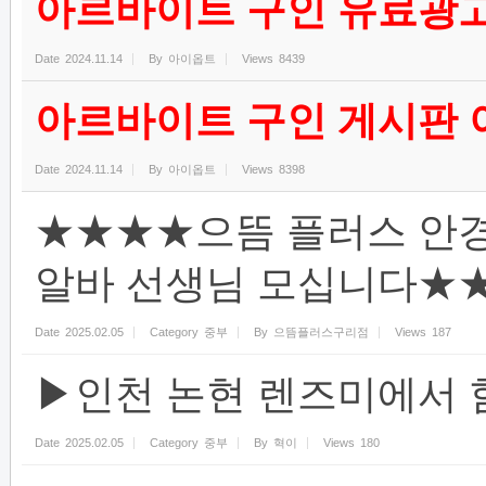
아르바이트 구인 유료광고
Date
2024.11.14
By
아이옵트
Views
8439
아르바이트 구인 게시판
Date
2024.11.14
By
아이옵트
Views
8398
★★★★으뜸 플러스 안경
알바 선생님 모십니다★
Date
2025.02.05
Category
중부
By
으뜸플러스구리점
Views
187
▶인천 논현 렌즈미에서 
Date
2025.02.05
Category
중부
By
혁이
Views
180