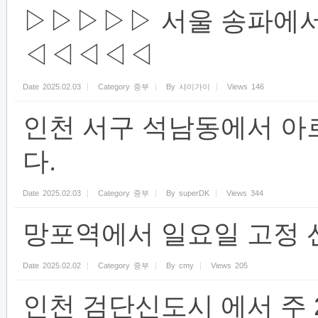
▷▷▷▷▷ 서울 송파에서
◁◁◁◁◁
Date
2025.02.03
Category
중부
By
샤이가이
Views
146
인천 서구 석남동에서 아
다.
Date
2025.02.03
Category
중부
By
superDK
Views
344
망포역에서 일요일 고정 
Date
2025.02.02
Category
중부
By
cmy
Views
205
인천 검단신도시 에서 주 