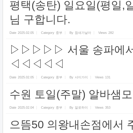
평택(송탄) 일요일(평일,
님 구합니다.
Date
2025.02.05
Category
중부
By
참새가날아
Views
282
▷▷▷▷▷ 서울 송파에서
◁◁◁◁◁
Date
2025.02.05
Category
중부
By
샤이가이
Views
131
수원 토일(주말) 알바샘모
Date
2025.02.04
Category
중부
By
알로하이
Views
353
으뜸50 의왕내손점에서 주