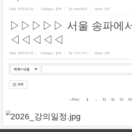
Date
2025.02.02
Category
중부
By
lens0624
Views
163
▷▷▷▷▷ 서울 송파에서
◁◁◁◁◁
Date
2025.02.01
Category
중부
By
샤이가이
Views
196
목록
Prev
1
...
91
92
93
94