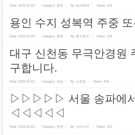
Date
2025.02.03
Category
중부
By
lens0624
Views
144
용인 수지 성복역 주중 또
Date
2025.02.03
Category
중부
By
빵꾸똥꾸
Views
148
대구 신천동 무극안경원 
구합니다.
Date
2025.02.03
Category
영남
By
신천동
Views
426
▷▷▷▷▷ 서울 송파에서
◁◁◁◁◁
Date
2025.02.03
Category
중부
By
샤이가이
Views
153