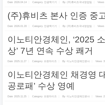
Date
2026.04.14
Category
안광학기기
By
(주)휴비츠국내영업팀
Views
(주)휴비츠 본사 인증 중
Date
2026.01.20
Category
안광학기기
By
(주)휴비츠국내영업팀
Views
이노티안경체인, ‘2025
상’ 7년 연속 수상 쾌거
Date
2025.11.27
Category
프렌차이즈
By
이노티안경체인본사
Views
3
이노티안경체인 채경영 대
공로패’ 수상 영예
Date
2025.11.25
Category
프렌차이즈
By
이노티안경체인본사
Views
2