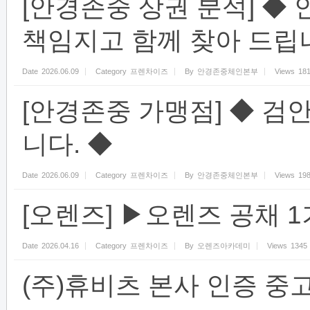
[안경존중 상권 분석] ◆
책임지고 함께 찾아 드립니
Date
2026.06.09
Category
프렌차이즈
By
안경존중체인본부
Views
18
[안경존중 가맹점] ◆ 검
니다. ◆
Date
2026.06.09
Category
프렌차이즈
By
안경존중체인본부
Views
19
[오렌즈] ▶오렌즈 공채 
Date
2026.04.16
Category
프렌차이즈
By
오렌즈아카데미
Views
1345
(주)휴비츠 본사 인증 중