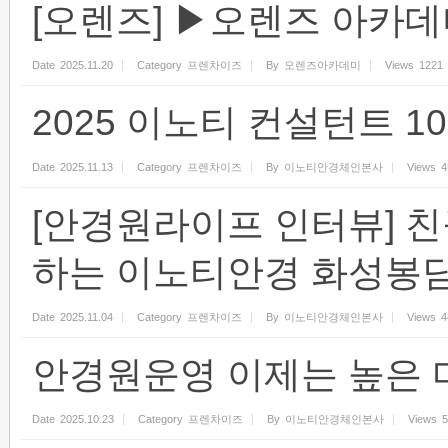
[오렌즈] ▶오렌즈 아카데
Date
2025.11.20
Category
프렌차이즈
By
오렌즈아카데미
Views
1221
2025 이노티 컨설턴트 
Date
2025.11.13
Category
프렌차이즈
By
이노티안경체인본사
Views
4
[안경원라이프 인터뷰] 
하는 이노티안경 화성봉담
Date
2025.11.04
Category
프렌차이즈
By
이노티안경체인본사
Views
4
안경원운영 이제는 높은 
Date
2025.10.23
Category
프렌차이즈
By
이노티안경체인본사
Views
5