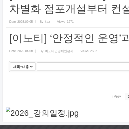
차별화 점포개설부터 컨
Date
2025.09.05
By
kaz
Views
1271
[이노티] ‘안정적인 운영’
Date
2025.04.08
By
이노티안경체인본사
Views
2502
Prev