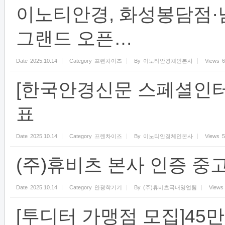
이노티안경, 화성봉담점
그랜드 오픈…
Date
2025.10.14
Category
프렌차이즈
By
이노티안경체인본사
Views
6
[한국안경신문 스페셜인터
표
Date
2025.10.14
Category
프렌차이즈
By
이노티안경체인본사
Views
5
(주)휴비츠 본사 인증 중
Date
2025.10.14
Category
안광학기기
By
(주)휴비츠국내영업팀
Views
[투디터 가맹점 모집]45