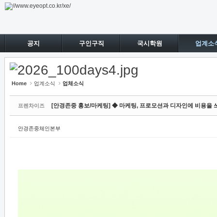
Sketchbook5, 스케치북5
Sketchbook5, 스케치북5
공지
구인구직
국시학원
업계소
Home
업계소식
업체소식
[안경존중 홍보/마케팅] ◆ 마케팅, 프로모션과 디자인에 비용을 
프렌차이즈
안경존중체인본부