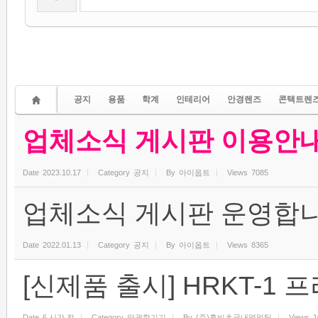
공지
용품
학계
인테리어
안경렌즈
콘택트렌
업체소식 게시판 이용안
Date
2023.10.17
Category
공지
By
아이옵트
Views
7085
업체소식 게시판 운영합니
Date
2022.01.13
Category
공지
By
아이옵트
Views
8365
[신제품 출시] HRKT-1
Date
6 시간 전
Category
안광학기기
By
(주)휴비츠국내영업팀
Views
1