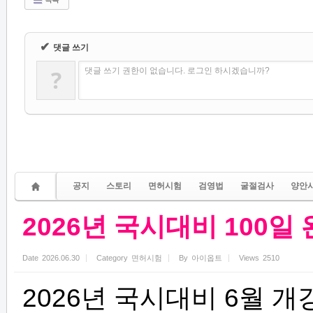
✔
댓글 쓰기
?
댓글 쓰기 권한이 없습니다. 로그인 하시겠습니까?
공지
스토리
면허시험
검영법
굴절검사
양안
2026년 국시대비 100일
Date
2026.06.30
Category
면허시험
By
아이옵트
Views
2510
2026년 국시대비 6월 개