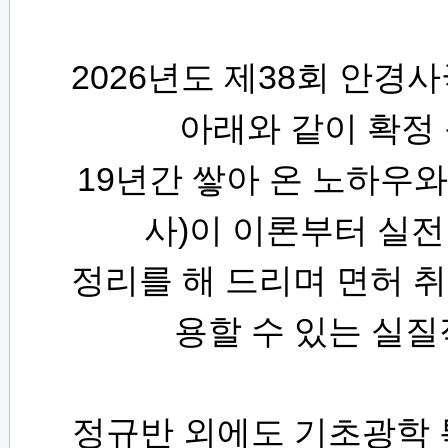
2026
38
년도 제
회 안경사
아래와 같이 확정
19
년간 쌓아 온 노하우와
)
사
이 이론부터 실
정리를 해 드리며 면허 취
용할 수 있는 실
정규반 외에도 기초광학