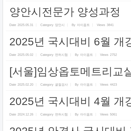
양안시전문가 양성과정
Date
2025.05.31
Category
양안시
By
아이옵트
Views
3841
2025년 국시대비 6월 개
Date
2025.05.02
Category
면허시험
By
아이옵트
Views
2752
[서울]임상옵토메트리교
Date
2025.02.20
Category
굴절검사
By
아이옵트
Views
4423
2025년 국시대비 4월 개
Date
2024.12.26
Category
면허시험
By
아이옵트
Views
5061