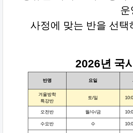
운
사정에 맞는 반을 선택
2026
년 국
반명
요일
겨울방학
토
/
일
10:
특강반
오전반
월
/
수
/
금
10:
수요반
수
10: