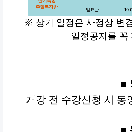
단기속성
주말특강반
일요반
10:
※
상기 일정은 사정상 변경
일정공지를 꼭
■
개강 전 수강신청 시 동
■