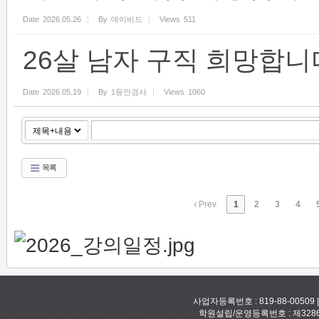
Date
2026.05.26
By
데이비드
Views
511
26살 남자 구직 희망합니
Date
2026.05.19
By
1등안경사
Views
1060
목록
Prev
1
2
3
4
사업자등록번호 : 819-88-00509
학원설립/운영등록번호 : 제328