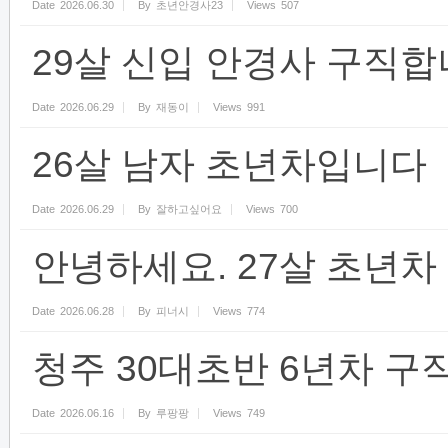
Date
2026.06.30
By
초년안경사23
Views
507
29살 신입 안경사 구직
Date
2026.06.29
By
재동이
Views
991
26살 남자 초년차입니다
Date
2026.06.29
By
잘하고싶어요
Views
700
안녕하세요. 27살 초년차
Date
2026.06.28
By
피너시
Views
774
청주 30대초반 6년차 
Date
2026.06.16
By
루팡팡
Views
749