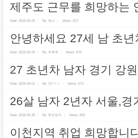
제주도 근무를 희망하는 
Date
2026.06.05
By
독사
Views
872
안녕하세요 27세 남 초년
Date
2026.06.04
By
우루루
Views
975
27 초년차 남자 경기 강
Date
2026.06.01
By
안7ㅕㅇ
Views
673
26살 남자 2년자 서울,
Date
2026.05.28
By
투브릿지
Views
893
이천지역 취업 희망합니다