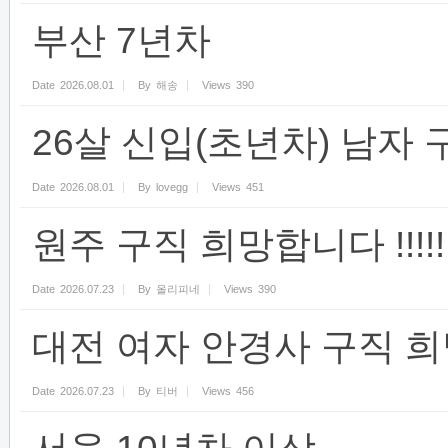
부산 7년차
Date
2026.08.01
By
해송
Views
390
26살 신입(초년차) 남자 
Date
2026.08.01
By
lovegg
Views
451
원주 구직 희망합니다 !!!!!
Date
2026.07.23
By
올리피네
Views
390
대전 여자 안경사 구직 
Date
2026.07.23
By
티버
Views
456