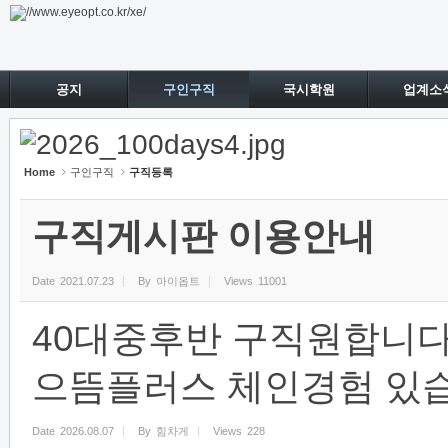
Sketchbook5, 스케치북5
Sketchbook5, 스케치북5
공지
구인구직
국시학원
업계소
Home
구인구직
구직등록
구직게시판 이용안내
Date
2021.07.23
By
아이옵트
Views
11001
40대중후반 구직원합니다
으뜸플러스 체인경험 있습니
Date
2026.08.07
By
힘차게
Views
228