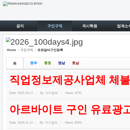
Sketchbook5, 스케치북5
Sketchbook5, 스케치북5
공지
구인구직
국시학원
업계소
Home
구인구직
유료알바구인등록
중부
충청
영남
호남
직업정보제공사업체 체불
Date
2025.06.17
By
아이옵트
Views
6781
아르바이트 구인 유료광고
Date
2024.11.14
By
아이옵트
Views
8503