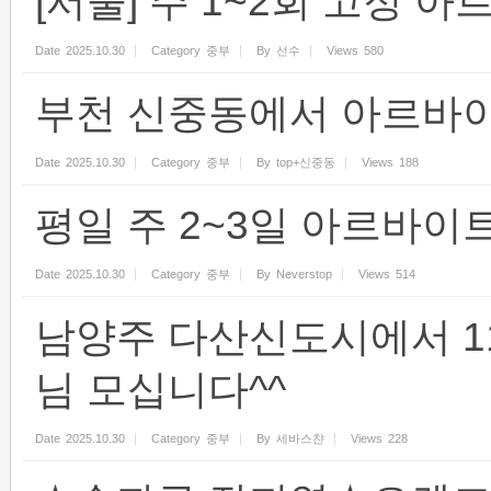
[서울] 주 1~2회 고정
Date
2025.10.30
Category
중부
By
선수
Views
580
부천 신중동에서 아르바
Date
2025.10.30
Category
중부
By
top+신중동
Views
188
평일 주 2~3일 아르바이
Date
2025.10.30
Category
중부
By
Neverstop
Views
514
남양주 다산신도시에서 11월 
님 모십니다^^
Date
2025.10.30
Category
중부
By
세바스챤
Views
228