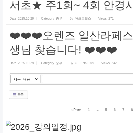
서초★ 주1회~ 4회 안경
Date
2025.10.29
Category
중부
By
아크로힐스
Views
271
❤️❤️❤️오렌즈 일산라페
생님 찾습니다! ❤️❤️❤️
Date
2025.10.29
Category
중부
By
O-LENS1079
Views
242
목록
Prev
1
...
5
6
7
8