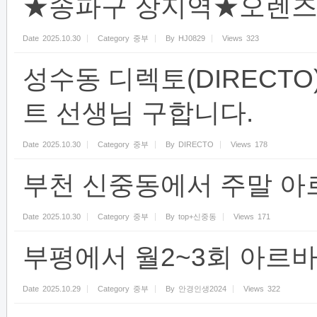
★송파구 장지역★오렌
Date
2025.10.30
Category
중부
By
HJ0829
Views
323
성수동 디렉토(DIRECT
트 선생님 구합니다.
Date
2025.10.30
Category
중부
By
DIRECTO
Views
178
부천 신중동에서 주말 아
Date
2025.10.30
Category
중부
By
top+신중동
Views
171
부평에서 월2~3회 아르
Date
2025.10.29
Category
중부
By
안경인생2024
Views
322