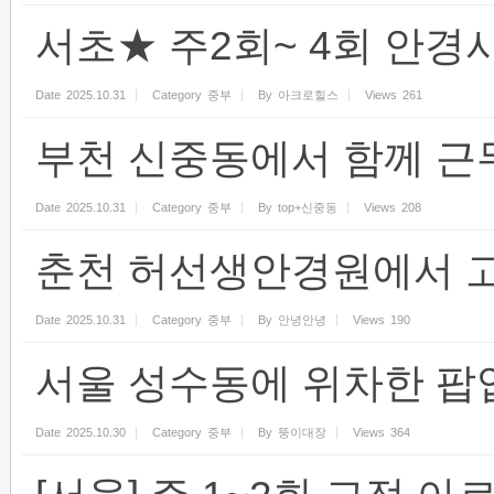
서초★ 주2회~ 4회 안경
Date
2025.10.31
Category
중부
By
아크로힐스
Views
261
부천 신중동에서 함께 근
Date
2025.10.31
Category
중부
By
top+신중동
Views
208
춘천 허선생안경원에서 고
Date
2025.10.31
Category
중부
By
안녕안녕
Views
190
서울 성수동에 위차한 팝
Date
2025.10.30
Category
중부
By
뚱이대장
Views
364