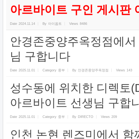
아르바이트 구인 게시판
Date
2024.11.14
By
아이옵트
Views
8486
안경존중양주옥정점에서 주
님 구합니다
Date
2025.11.01
Category
중부
By
안경존중양주옥정점
Views
143
성수동에 위치한 디렉토(D
아르바이트 선생님 구합니
Date
2025.11.01
Category
중부
By
DIRECTO
Views
209
인천 논현 렌즈미에서 함께