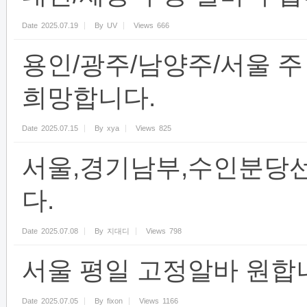
Date
2025.07.19
By
UV
Views
666
용인/광주/남양주/서울 주 
희망합니다.
Date
2025.07.15
By
xya
Views
825
서울,경기남부,수인분당선
다.
Date
2025.07.08
By
지대디
Views
798
서울 평일 고정알바 원합
Date
2025.07.05
By
fixon
Views
1166