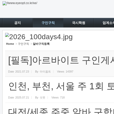
Sketchbook5, 스케치북5
Sketchbook5, 스케치북5
공지
구인구직
국시학원
업계소
Home
구인구직
알바구직등록
[필독]아르바이트 구인게
Date
2021.07.23
By
아이옵트
Views
14397
인천, 부천, 서울 주 1회
Date
2025.07.21
By
섯웃
Views
718
대전/세종 주중 알바 구