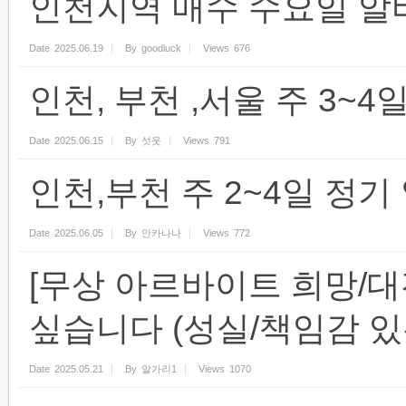
인천지역 매수 수요일 알
Date
2025.06.19
By
goodluck
Views
676
인천, 부천 ,서울 주 3~4
Date
2025.06.15
By
섯웃
Views
791
인천,부천 주 2~4일 정기
Date
2025.06.05
By
안카나나
Views
772
[무상 아르바이트 희망/대
싶습니다 (성실/책임감 있
Date
2025.05.21
By
알가리1
Views
1070