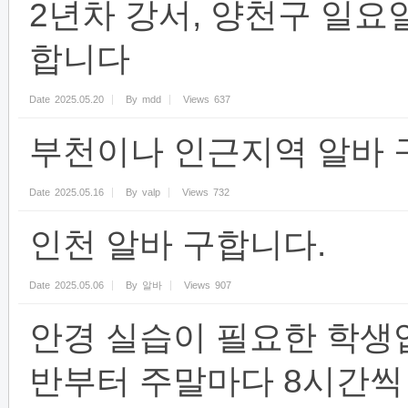
2년차 강서, 양천구 일요일
합니다
Date
2025.05.20
By
mdd
Views
637
부천이나 인근지역 알바
Date
2025.05.16
By
valp
Views
732
인천 알바 구합니다.
Date
2025.05.06
By
알바
Views
907
안경 실습이 필요한 학생입
반부터 주말마다 8시간씩 