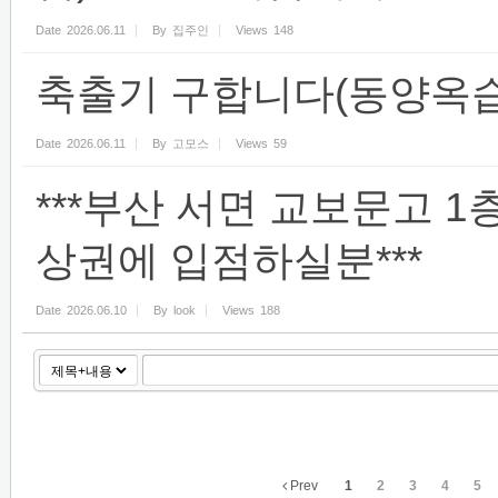
Date
2026.06.11
By
집주인
Views
148
축출기 구합니다(동양옥
Date
2026.06.11
By
고모스
Views
59
***부산 서면 교보문고 
상권에 입점하실분***
Date
2026.06.10
By
look
Views
188
Prev
1
2
3
4
5