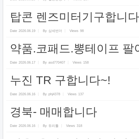
탑콘 렌즈미터기구합니다 C
Date
2026.06.19
By
삼세번더
Views
98
약품.코패드.뽕테이프 팔
Date
2026.06.17
By
asd770407
Views
158
누진 TR 구합니다~!
Date
2026.06.16
By
phj4378
Views
137
경북- 매매합니다
Date
2026.06.16
By
듀리틀
Views
318