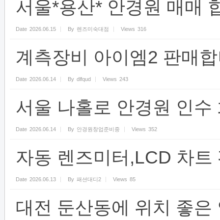
서울*용산* 안경원 매매 
Date
2026.06.15
By
렌즈미숙대점
Views
316
계측장비 아이엠2 판매합
Date
2026.06.14
By
dlfqud
Views
243
서울 나홀로 안경원 인수
Date
2026.06.14
By
안경원창업준비중
Views
352
자동 렌즈미터,LCD 차트
Date
2026.06.13
By
패션대디2
Views
85
대전 둔산동에 위치 좋은