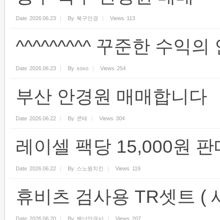
Date
2026.06.23
By
북구안경
Views
113
^^^^^^^^^ 꾸준한 수익의 
Date
2026.06.23
By
xoxo
Views
254
부산 안경원 매매합니다
Date
2026.06.22
By
콘테
Views
304
레이셀 팩당 15,000원 
Date
2026.06.22
By
스노윙치킨
Views
119
휴비츠 검사용 TR셋트 ( 
Date
2026.06.20
By
별난안경사
Views
207