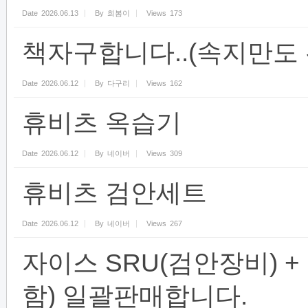
Date
2026.06.13
By
희봄이
Views
173
책자구합니다..(속지만도
Date
2026.06.12
By
다구리
Views
162
휴비츠 옥습기
Date
2026.06.12
By
네이버
Views
309
휴비츠 검안세트
Date
2026.06.12
By
네이버
Views
267
자이스 SRU(검안장비) 
함) 일괄판매합니다.