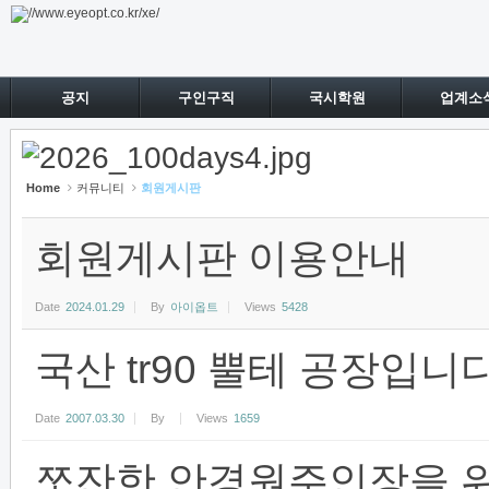
Sketchbook5, 스케치북5
Sketchbook5, 스케치북5
공지
구인구직
국시학원
업계소
Home
커뮤니티
회원게시판
회원게시판 이용안내
Date
2024.01.29
By
아이옵트
Views
5428
국산 tr90 뿔테 공장입니
Date
2007.03.30
By
Views
1659
쪼잔한 안경원주인장을 위