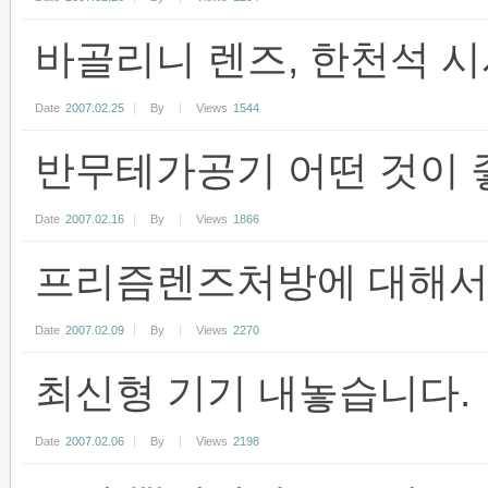
바골리니 렌즈, 한천석 시
Date
2007.02.25
By
Views
1544
반무테가공기 어떤 것이 
Date
2007.02.16
By
Views
1866
프리즘렌즈처방에 대해서,,
Date
2007.02.09
By
Views
2270
최신형 기기 내놓습니다.
Date
2007.02.06
By
Views
2198