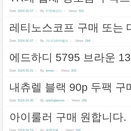
Date
2024.05.07
By
이맛에산다
Views
551
레티노스코프 구매 또는 
Date
2024.05.07
By
가나다라마법사
Views
284
에드하디 5795 브라운 1
Date
2024.05.01
By
wman
Views
304
내츄렐 블랙 90p 두팩 
Date
2024.04.30
By
optohglasses
Views
286
아이룰러 구매 원합니다.
Date
2024.04.29
By
귀한성분
Views
266