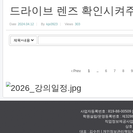
드라이브 렌즈 확인시켜주
Date
2024.04.12
By
kjs0923
Views
303
Prev
1
...
6
7
8
9
사업자등록번호 : 819-88-00509
학원설립/운영등록번호 : 제328
직업정보제공사업신고
상호
대표 : 김수진 | 개인정보관리책임자 :