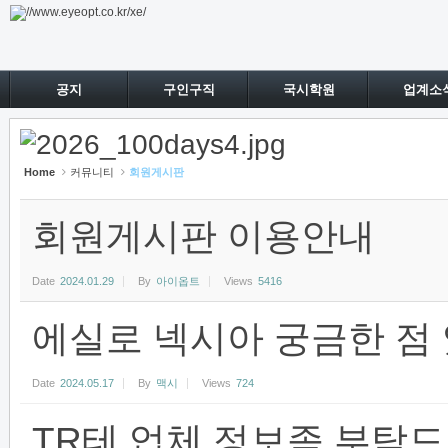
Sketchbook5, 스케치북5
Sketchbook5, 스케치북5
공지
구인구직
국시학원
업계소
Home
커뮤니티
회원게시판
회원게시판 이용안내
Date
2024.01.29
By
아이옵트
Views
5416
에실로 넥시아 궁금한 점
Date
2024.05.17
By
맥시
Views
724
TR테 업체 정보좀 부탁