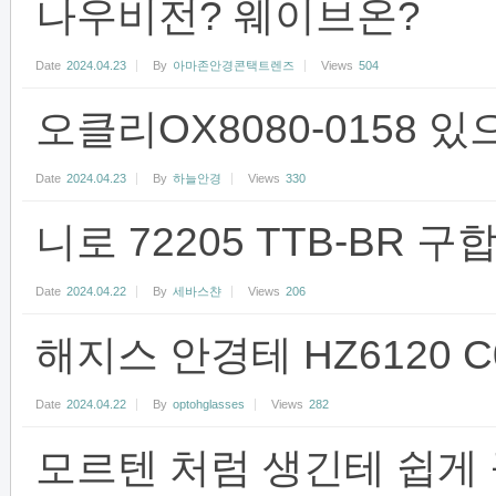
나우비전? 웨이브온?
Date
2024.04.23
By
아마존안경콘택트렌즈
Views
504
오클리OX8080-0158 
Date
2024.04.23
By
하늘안경
Views
330
니로 72205 TTB-BR 
Date
2024.04.22
By
세바스챤
Views
206
해지스 안경테 HZ6120 
Date
2024.04.22
By
optohglasses
Views
282
모르텐 처럼 생긴테 쉽게