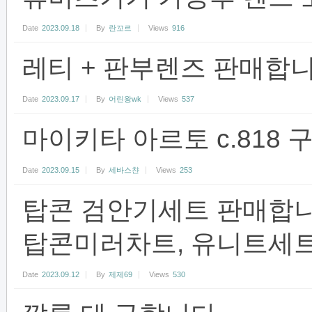
Date
2023.09.18
By
란꼬르
Views
916
레티 + 판부렌즈 판매합
Date
2023.09.17
By
어린왕wk
Views
537
마이키타 아르토 c.818 
Date
2023.09.15
By
세바스챤
Views
253
탑콘 검안기세트 판매합니다.(
탑콘미러차트, 유니트세트
Date
2023.09.12
By
제제69
Views
530