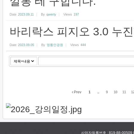
깔롱 테 구합니다.
Date
2023.09.11
By
qwerty
Views
197
바리락스 피지오 3.0 누
Date
2023.09.05
By
영통안경원
Views
444
Prev
1
...
9
10
11
1
사업자등록번호 : 819-88-00509