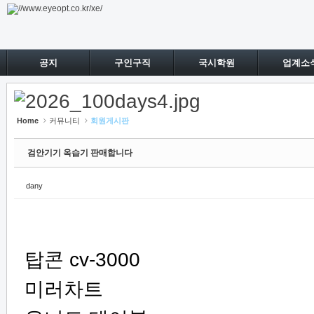
Sketchbook5, 스케치북5
Sketchbook5, 스케치북5
공지
구인구직
국시학원
업계소
Home
커뮤니티
회원게시판
검안기기 옥습기 판매합니다
dany
탑콘 cv-3000
미러차트