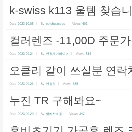
k-swiss k113 울템 찾습
Date
2023.10.05
By
optohglasses
Views
401
컬러렌즈 -11,00D 주
Date
2023.09.24
By
안경재이라이더
Views
514
오클리 같이 쓰실분 연락
Date
2023.09.23
By
안갱원
Views
635
누진 TR 구해봐요~
Date
2023.09.20
By
앞에서봐용
Views
347
휴비츠기기 가공후 렌즈 