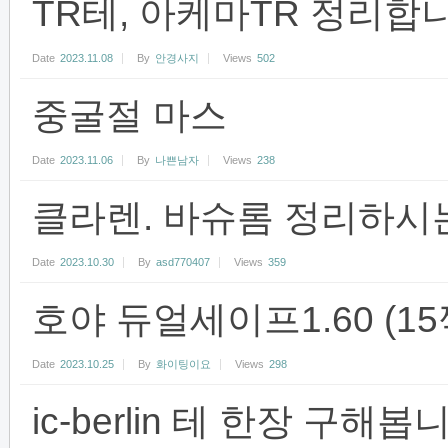
TR테, 아케마TR 정리합
Date
2023.11.08
By
안경사지
Views
502
중굴절 마스
Date
2023.11.06
By
나쁜남자
Views
238
클라렌. 바슈롬 정리하시
Date
2023.10.30
By
asd770407
Views
359
호야 듀얼세이프1.60 (1
Date
2023.10.25
By
화이팅이요
Views
298
ic-berlin 테 한장 구해봅