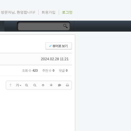
방문자님, 환영합니다!
회원가입
로그인
✔
뷰어로 보기
2024.02.28 11:21
조회 수
423
추천 수
0
댓글
0
?
가