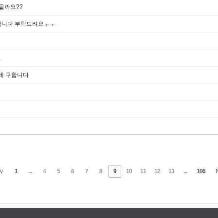
을까요??
 급합니다 부탁드려요ㅜㅜ
1
경테 구합니다
v
1
...
4
5
6
7
8
9
10
11
12
13
...
106