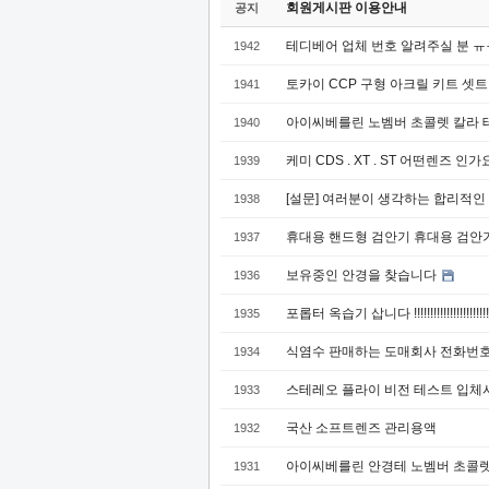
회원게시판 이용안내
공지
테디베어 업체 번호 알려주실 분 
1942
토카이 CCP 구형 아크릴 키트 셋트
1941
아이씨베를린 노벰버 초콜렛 칼라 
1940
케미 CDS . XT . ST 어떤렌즈 인가
1939
[설문] 여러분이 생각하는 합리적인
1938
휴대용 핸드형 검안기 휴대용 검안
1937
보유중인 안경을 찾습니다
1936
포롭터 옥습기 삽니다 !!!!!!!!!!!!!!!!!!!!!!!!!
1935
식염수 판매하는 도매회사 전화번호
1934
스테레오 플라이 비전 테스트 입체
1933
국산 소프트렌즈 관리용액
1932
아이씨베를린 안경테 노벰버 초콜
1931