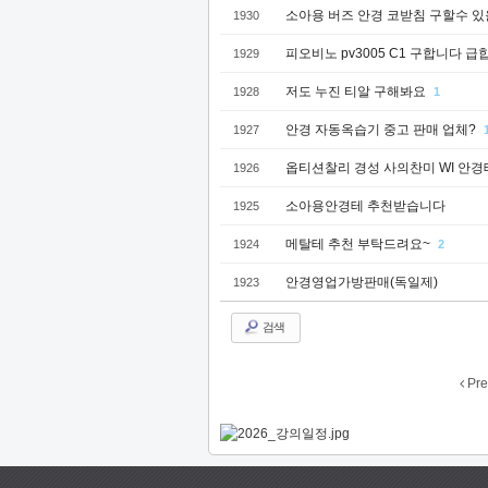
소아용 버즈 안경 코받침 구할수 있
1930
피오비노 pv3005 C1 구합니다
1929
저도 누진 티알 구해봐요
1928
1
안경 자동옥습기 중고 판매 업체?
1927
옵티션찰리 경성 사의찬미 WI 안
1926
소아용안경테 추천받습니다
1925
메탈테 추천 부탁드려요~
1924
2
안경영업가방판매(독일제)
1923
검색
Pre