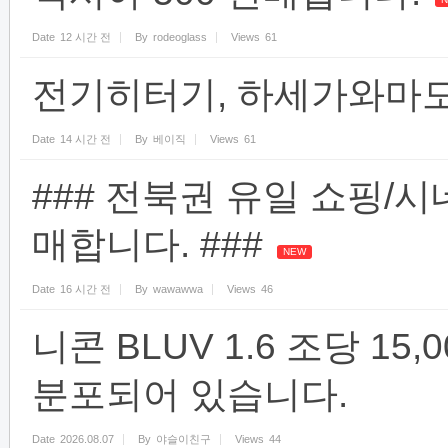
Date
12 시간 전
By
rodeoglass
Views
61
전기히터기, 하세가와마
Date
14 시간 전
By
베이직
Views
61
### 전북권 유일 쇼핑/
매합니다. ###
NEW
Date
16 시간 전
By
wawawwa
Views
46
니콘 BLUV 1.6 조당 1
분포되어 있습니다.
Date
2026.08.07
By
야슬이친구
Views
44