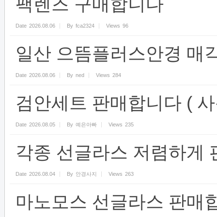
팩렌즈 구매합니다
Date
2026.08.06
By
fca2324
Views
96
일산 으뜸플러스안경 매
Date
2026.08.06
By
ned
Views
284
검안세트 판매합니다 ( 사용
Date
2026.08.05
By
예은아빠
Views
235
각종 선글라스 저렴하게 
Date
2026.08.04
By
안경사지
Views
263
마노모스 선글라스 판매합