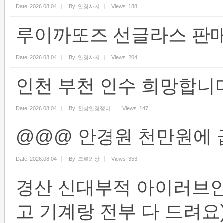
Date
2026.08.04
By
안경사지
Views
188
루이까또즈 선글라스 판매
Date
2026.08.04
By
안경사지
Views
204
인천 부천 인수 희망합니
Date
2026.08.04
By
천상안경쟁이
Views
147
@@@ 안경원 천만원에 
Date
2026.08.04
By
크로와상
Views
353
경산 신대부적 아이러브
고 기계랑 전부 다 드려요