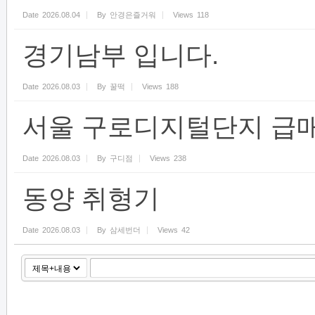
Date
2026.08.04
By
안경은즐거워
Views
118
경기남부 입니다.
Date
2026.08.03
By
꿀떡
Views
188
서울 구로디지털단지 급
Date
2026.08.03
By
구디점
Views
238
동양 취형기
Date
2026.08.03
By
삼세번더
Views
42