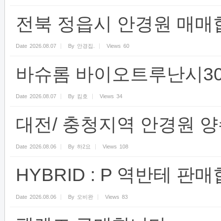
전북 정읍시 안경원 매매
Date
2026.08.07
By
안경집.
Views
60
바슈롬 바이오트루난시30
Date
2026.08.07
By
킴호
Views
34
대전/ 충청지역 안경원 
Date
2026.08.06
By
하2요
Views
108
HYBRID : P 역반테 판
Date
2026.08.06
By
오비완
Views
83