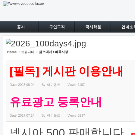
Sketchbook5, 스케치북5
Sketchbook5, 스케치북5
공지
구인구직
국시학원
업계소
Home
커뮤니티
점포매매 / 벼룩시장
[필독] 게시판 이용안내
Date
2023.08.04
By
아이옵트
Views
1187
유료광고 등록안내
Date
2017.07.14
By
아이옵트
Views
3297
넥시아 500 판매합니다.