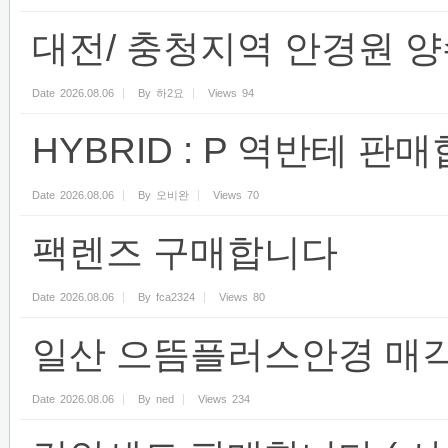
대전/ 충청지역 안경원 
Date
2026.08.06
By
하2요
Views
94
HYBRID : P 역반테 판
Date
2026.08.06
By
오비완
Views
70
팩렌즈 구매합니다
Date
2026.08.06
By
fca2324
Views
80
일산 으뜸플러스안경 매
Date
2026.08.06
By
ned
Views
234