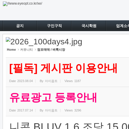
Sketchbook5, 스케치북5
Sketchbook5, 스케치북5
공지
구인구직
국시학원
업계소
Home
커뮤니티
점포매매 / 벼룩시장
[필독] 게시판 이용안내
Date
2023.08.04
By
아이옵트
Views
1187
유료광고 등록안내
Date
2017.07.14
By
아이옵트
Views
3296
니콘 BLUV 1.6 조당 1