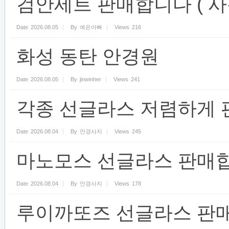
검안세트 판매합니다 ( 사용
Date
2026.08.05
By
예은아빠
Views
216
화성 동탄 안경원
Date
2026.08.05
By
jinwinher
Views
241
각종 선글라스 저렴하게 
Date
2026.08.04
By
안경사지
Views
245
마노모스 선글라스 판매합
Date
2026.08.04
By
안경사지
Views
178
루이까또즈 선글라스 판매