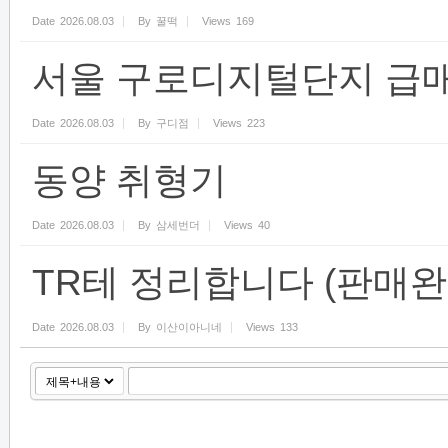
Date
2026.08.03
By
꿀떡
Views
169
서울 구로디지털단지 급
Date
2026.08.03
By
구디점
Views
223
동양 취형기
Date
2026.08.03
By
삼세번더
Views
40
TR테 정리합니다 (판매완
Date
2026.08.03
By
이산이아니네
Views
133