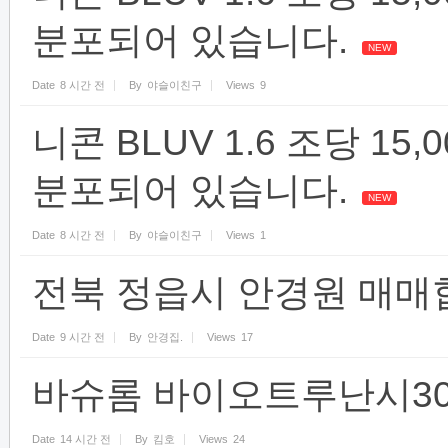
분포되어 있습니다.
NEW
Date
8 시간 전
By
야슬이친구
Views
9
니콘 BLUV 1.6 조당 1
분포되어 있습니다.
NEW
Date
8 시간 전
By
야슬이친구
Views
1
전북 정읍시 안경원 매매
Date
9 시간 전
By
안경집.
Views
17
바슈롬 바이오트루난시30
Date
14 시간 전
By
킴호
Views
24