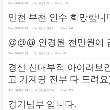
Date
2026.08.04
By
안경사지
Views
190
인천 부천 인수 희망합니
Date
2026.08.04
By
천상안경쟁이
Views
141
@@@ 안경원 천만원에 
Date
2026.08.04
By
크로와상
Views
321
경산 신대부적 아이러브
고 기계랑 전부 다 드려요
Date
2026.08.04
By
안경은즐거워
Views
113
경기남부 입니다.