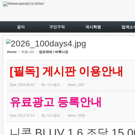
Sketchbook5, 스케치북5
Sketchbook5, 스케치북5
공지
구인구직
국시학원
업계소
Home
커뮤니티
점포매매 / 벼룩시장
[필독] 게시판 이용안내
Date
2023.08.04
By
아이옵트
Views
1187
유료광고 등록안내
Date
2017.07.14
By
아이옵트
Views
3296
니콘 BLUV 1.6 조당 1