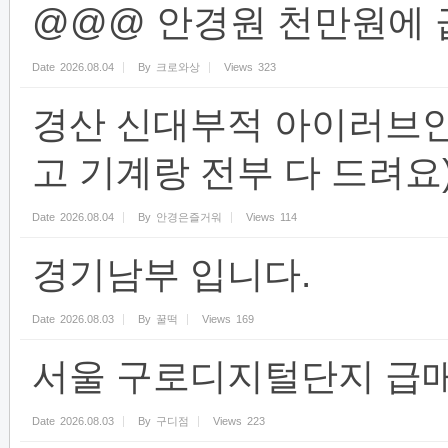
@@@ 안경원 천만원에 
Date
2026.08.04
By
크로와상
Views
323
경산 신대부적 아이러브
고 기계랑 전부 다 드려요
Date
2026.08.04
By
안경은즐거워
Views
114
경기남부 입니다.
Date
2026.08.03
By
꿀떡
Views
169
서울 구로디지털단지 급
Date
2026.08.03
By
구디점
Views
223