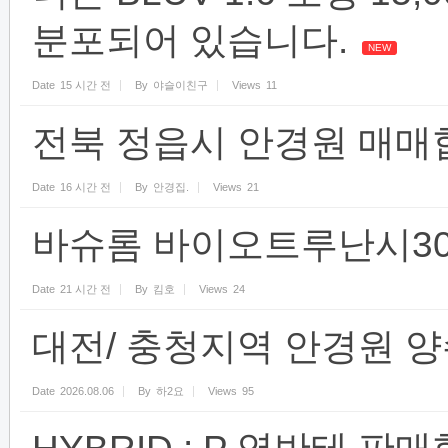
분포되어 있습니다.
NEW
Date
15 시간 전
By
야슬이친구
Views
11
전북 정읍시 안경원 매매
Date
16 시간 전
By
안경집.
Views
21
바슈롬 바이오트루난시30
Date
21 시간 전
By
킴호
Views
24
대전/ 충청지역 안경원 
Date
2026.08.06
By
하2요
Views
95