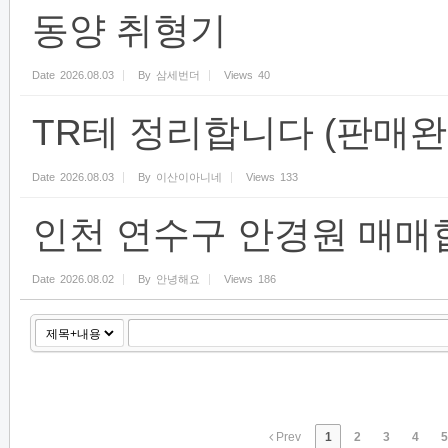
동양 취형기
Date
2026.08.03
By
삼세번더
Views
40
TR테 정리합니다 (판매완
Date
2026.08.03
By
이산이아니네
Views
133
인천 연수구 안경원 매매
Date
2026.08.02
By
안녕해요
Views
186
Prev
1
2
3
4
5