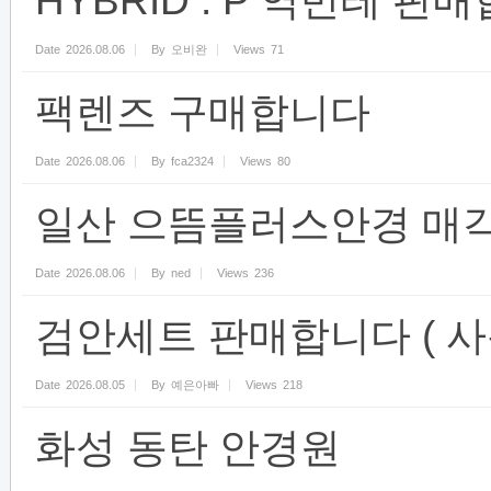
HYBRID : P 역반테 판
Date
2026.08.06
By
오비완
Views
71
팩렌즈 구매합니다
Date
2026.08.06
By
fca2324
Views
80
일산 으뜸플러스안경 매
Date
2026.08.06
By
ned
Views
236
검안세트 판매합니다 ( 사용
Date
2026.08.05
By
예은아빠
Views
218
화성 동탄 안경원