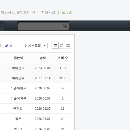
방문자님, 환영합니다!
회원가입
로그인
T
색
쓰기
기본글꼴
Li
Zi
G
st
n
al
글쓴이
날짜
조회 수
e
le
r
아이옵트
2023.08.04
1187
y
아이옵트
2017.07.14
3296
야슬이친구
2026.08.07
9
야슬이친구
2026.08.07
1
안경집.
2026.08.07
17
킴호
2026.08.07
24
하2요
2026.08.06
94