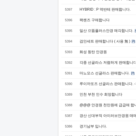
HYBRID : P 역반테 판매합니다.
5397
팩렌즈 구매합니다
5396
일산 으뜸플러스안경 매각합니다.
5395
검안세트 판매합니다 ( 사용 無 )
5394
화성 동탄 안경원
5393
각종 선글라스 저렴하게 판매합니다
5392
마노모스 선글라스 판매합니다.
5391
루이까또즈 선글라스 판매합니다. 
5390
인천 부천 인수 희망합니다
5389
@@@ 안경원 천만원에 급급매 합
5388
경산 신대부적 아이러브안경원 매매
5387
경기남부 입니다.
5386