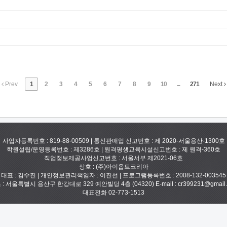
Prev
1
2
3
4
5
6
7
8
9
10
...
271
Next
사업자등록번호 : 819-88-00509 | 통신판매업 신고번호 : 제 2020-서울용산-1300호
학원설립/운영등록번호 : 제3286호 | 원격평생교육시설신고번호 : 제 원격-360호
직업정보제공사업신고번호 : 서울서부 제2021-06호
상호 : (주)아이옵트코리아
대표 : 김수진 | 개인정보관리책임자 : 이진선 | 프로그램등록번호 : 2008-132-003545
: 서울특별시 용산구 한강대로 329 예안빌딩 4층 (04320) E-mail : cr399231@gmail
대표전화 02-773-1513