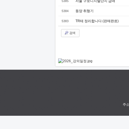
서울 구로디지털단지 급매
5385
동양 취형기
5384
TR테 정리합니다 (판매완료)
5383
검색
주소 