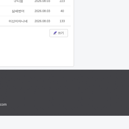
구디점
2026.08.03
223
삼세번더
2026.08.03
40
이산이아니네
2026.08.03
133
쓰기
.com