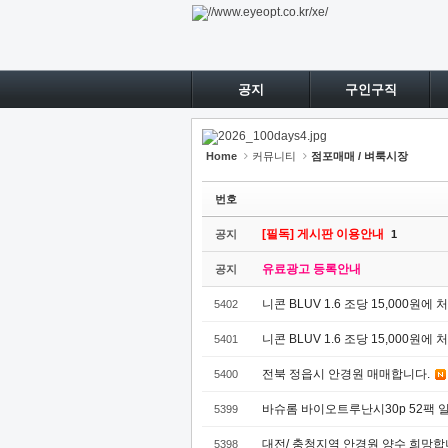
Sketchbook5, 스케치북5
Sketchbook5, 스케치북5
Sketchbook5, 스케치북5
Sketchbook5, 스케치북5
공지
구인구직
Home
커뮤니티
점포매매 / 벼룩시장
번호
[필독] 게시판 이용안내
공지
1
유료광고 등록안내
공지
니콘 BLUV 1.6 조당 15,000
5402
니콘 BLUV 1.6 조당 15,000
5401
전북 정읍시 안경원 매매합니다.
5400
바슈롬 바이오트루난시30p 52팩 
5399
대전/ 충청지역 안경원 양수 희망
5398