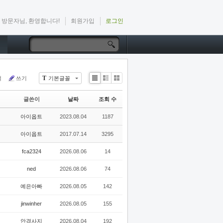
방문자님, 환영합니다!
회원가입
로그인
T
색
쓰기
기본글꼴
Li
Zi
G
st
n
al
글쓴이
날짜
조회 수
e
le
r
아이옵트
2023.08.04
1187
y
아이옵트
2017.07.14
3295
fca2324
2026.08.06
14
ned
2026.08.06
74
예은아빠
2026.08.05
142
jinwinher
2026.08.05
155
안경사지
2026.08.04
192