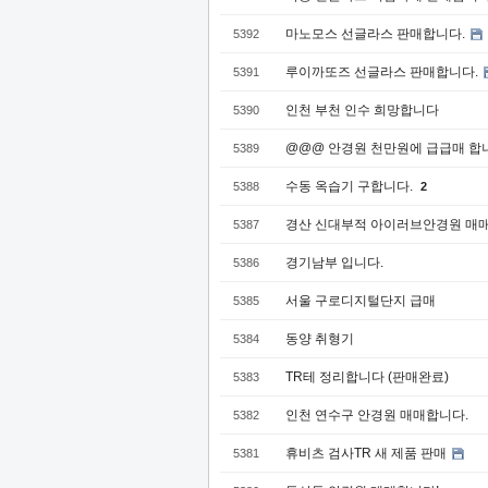
마노모스 선글라스 판매합니다.
5392
루이까또즈 선글라스 판매합니다.
5391
인천 부천 인수 희망합니다
5390
@@@ 안경원 천만원에 급급매 합
5389
수동 옥습기 구합니다.
5388
2
경산 신대부적 아이러브안경원 매매
5387
경기남부 입니다.
5386
서울 구로디지털단지 급매
5385
동양 취형기
5384
TR테 정리합니다 (판매완료)
5383
인천 연수구 안경원 매매합니다.
5382
휴비츠 검사TR 새 제품 판매
5381