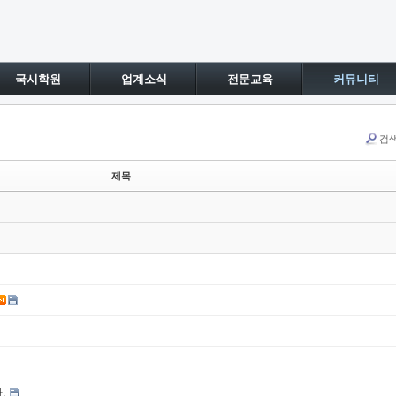
국시학원
업계소식
전문교육
커뮤니티
검
제목
.