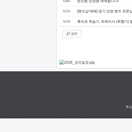
둔산동 안경원 매매합니다!
5380
[렌즈샵 매매] 경기 안양 렌즈 전문샵
5379
휴비츠 옥습기, 트레이서 (취형기) 
5378
검색
주소 