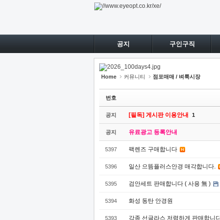
Sketchbook5, 스케치북5
Sketchbook5, 스케치북5
Sketchbook5, 스케치북5
Sketchbook5, 스케치북5
공지
구인구직
Home
커뮤니티
점포매매 / 벼룩시장
번호
[필독] 게시판 이용안내
공지
1
유료광고 등록안내
공지
팩렌즈 구매합니다
5397
일산 으뜸플러스안경 매각합니다.
5396
검안세트 판매합니다 ( 사용 無 )
5395
화성 동탄 안경원
5394
각종 선글라스 저렴하게 판매합니다
5393