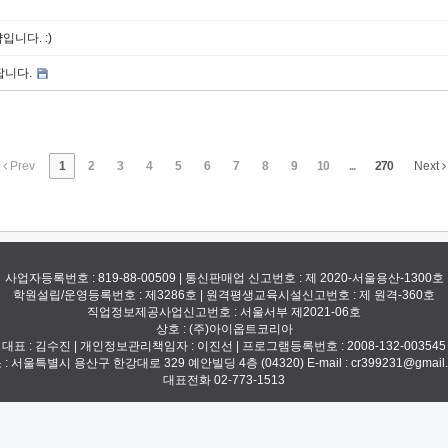
입니다. :)
팝니다.
Prev
1
2
3
4
5
6
7
8
9
10
...
270
Next
사업자등록번호 : 819-88-00509 | 통신판매업 신고번호 : 제 2020-서울용산-1300호
학원설립/운영등록번호 : 제3286호 | 원격평생교육시설신고번호 : 제 원격-360호
직업정보제공사업신고번호 : 서울서부 제2021-06호
상호 : (주)아이옵트코리아
대표 : 김수진 | 개인정보관리책임자 : 이진선 | 프로그램등록번호 : 2008-132-003545
: 서울특별시 용산구 한강대로 329 예안빌딩 4층 (04320) E-mail : cr399231@gmail
대표전화 02-773-1513