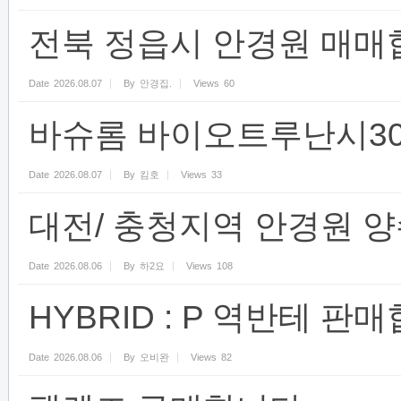
전북 정읍시 안경원 매매
Date
2026.08.07
By
안경집.
Views
60
바슈롬 바이오트루난시30
Date
2026.08.07
By
킴호
Views
33
대전/ 충청지역 안경원 
Date
2026.08.06
By
하2요
Views
108
HYBRID : P 역반테 판
Date
2026.08.06
By
오비완
Views
82