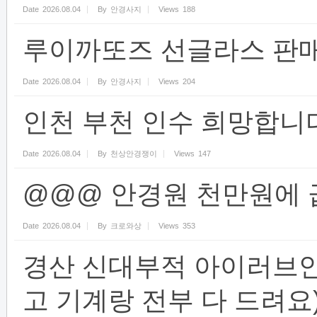
Date
2026.08.04
By
안경사지
Views
188
루이까또즈 선글라스 판매
Date
2026.08.04
By
안경사지
Views
204
인천 부천 인수 희망합니
Date
2026.08.04
By
천상안경쟁이
Views
147
@@@ 안경원 천만원에 
Date
2026.08.04
By
크로와상
Views
353
경산 신대부적 아이러브
고 기계랑 전부 다 드려요