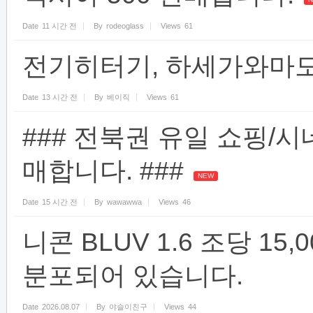
Date
11 시간 전
By
rodeoglass
Views
61
전기히터기, 하세가와마
Date
13 시간 전
By
베이직
Views
61
### 전북권 유일 쇼핑/
매합니다. ###
NEW
Date
15 시간 전
By
wawawwa
Views
46
니콘 BLUV 1.6 조당 1
분포되어 있습니다.
Date
2026.08.07
By
야슬이친구
Views
44