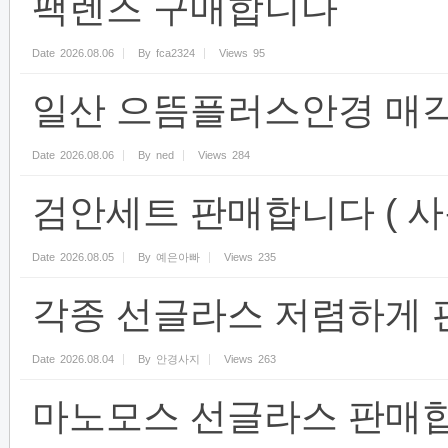
팩렌즈 구매합니다
Date
2026.08.06
By
fca2324
Views
95
일산 으뜸플러스안경 매
Date
2026.08.06
By
ned
Views
284
검안세트 판매합니다 ( 사용
Date
2026.08.05
By
예은아빠
Views
235
각종 선글라스 저렴하게 
Date
2026.08.04
By
안경사지
Views
263
마노모스 선글라스 판매합