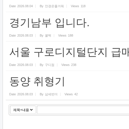
Date
2026.08.04
By
안경은즐거워
Views
118
경기남부 입니다.
Date
2026.08.03
By
꿀떡
Views
188
서울 구로디지털단지 급
Date
2026.08.03
By
구디점
Views
238
동양 취형기
Date
2026.08.03
By
삼세번더
Views
42