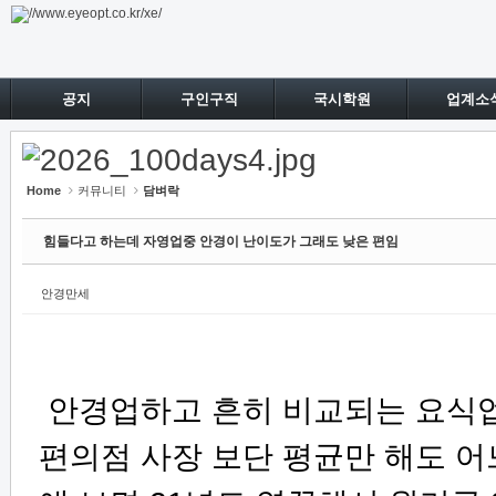
Sketchbook5, 스케치북5
Sketchbook5, 스케치북5
공지
구인구직
국시학원
업계소
Home
커뮤니티
담벼락
힘들다고 하는데 자영업중 안경이 난이도가 그래도 낮은 편임
안경만세
안경업하고 흔히 비교되는 요식
편의점 사장 보단 평균만 해도 