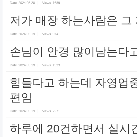
Date
2024.05.20
Views
1689
저가 매장 하는사람은 그
Date
2024.05.19
Views
974
손님이 안경 많이남는다
Date
2024.05.19
Views
1323
힘들다고 하는데 자영업중
편임
Date
2024.05.19
Views
2271
하루에 20건하면서 실시