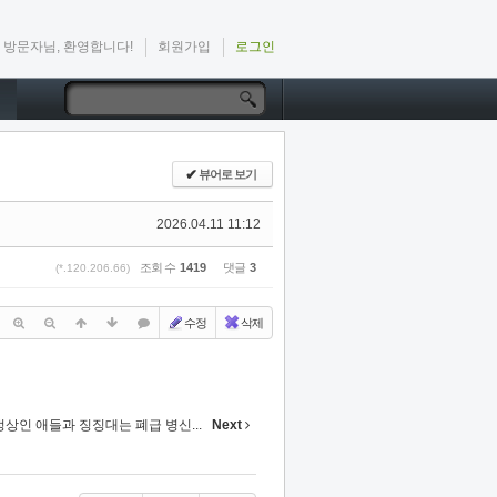
방문자님, 환영합니다!
회원가입
로그인
✔
뷰어로 보기
2026.04.11 11:12
조회 수
1419
댓글
3
(*.120.206.66)
수정
삭제
상인 애들과 징징대는 폐급 병신...
Next