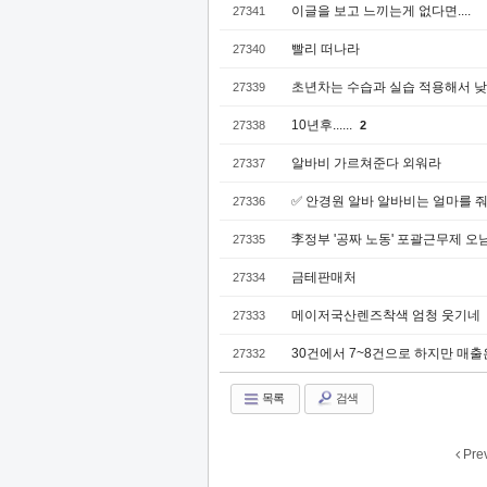
이글을 보고 느끼는게 없다면....
27341
빨리 떠나라
27340
초년차는 수습과 실습 적용해서 
27339
10년후......
27338
2
알바비 가르쳐준다 외워라
27337
✅ 안경원 알바 알바비는 얼마를 
27336
李정부 '공짜 노동' 포괄근무제 오남용
27335
금테판매처
27334
메이저국산렌즈착색 엄청 웃기네
27333
30건에서 7~8건으로 하지만 매
27332
목록
검색
Pre