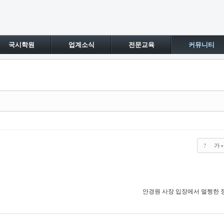
국시학원
업계소식
전문교육
커뮤니티
?
가
안경원 사장 입장에서 멀쩡한 정