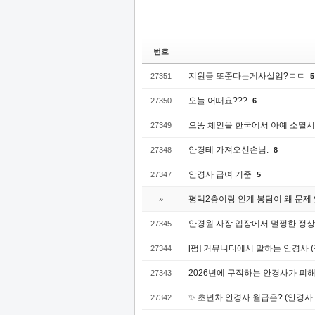
번호
지원금 또준다는게사실임?ㄷㄷ
27351
5
오늘 어때요???
27350
6
으똥 체인을 한국에서 아예 소멸
27349
안경테 가져오신손님.
27348
8
안경사 급여 기준
27347
5
평택2층이랑 인계 봉담이 왜 문제
»
안경원 사장 입장에서 멀쩡한 정상
27345
[펌] 커뮤니티에서 말하는 안경사
27344
2026년에 구직하는 안경사가 피해
27343
✨ 초년차 안경사 월급은? (안경사
27342