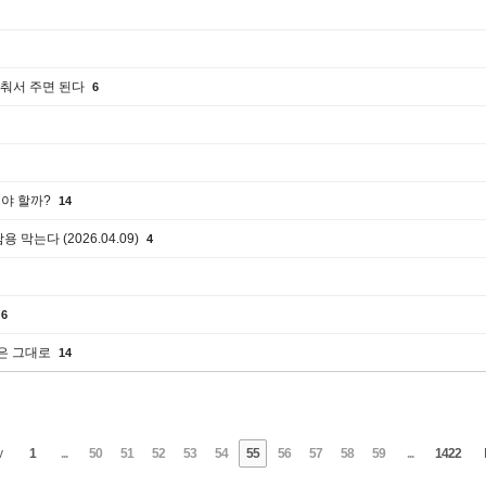
낮춰서 주면 된다
6
줘야 할까?
14
 막는다 (2026.04.09)
4
6
출은 그대로
14
v
1
...
50
51
52
53
54
55
56
57
58
59
...
1422