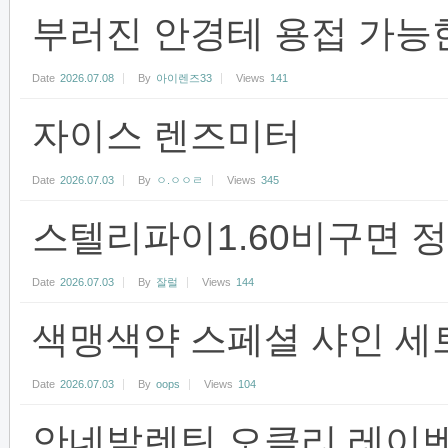
부러진 안경테 용접 가능
Date
2026.07.08
By
아이렌즈33
Views
141
자이스 렌즈미터
Date
2026.07.03
By
ㅇ.ㅇㅇㄹ
Views
345
스텔리파이1.60비구면 
Date
2026.07.03
By
잘럴
Views
144
색맹색약 스페셜 샤인 세
Date
2026.07.03
By
oops
Views
104
안네발렌틴,오클리,레이벤