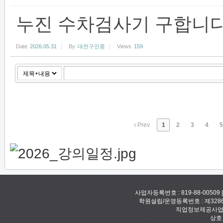
누진 수차검사기 구합니
Date
2026.05.31
By
대전구인중
Views
159
Prev
1
2
3
4
5
사업자등록번호 : 819-88-00509
학원설립/운영등록번호 : 제328
직업정보제공사업신고
상호