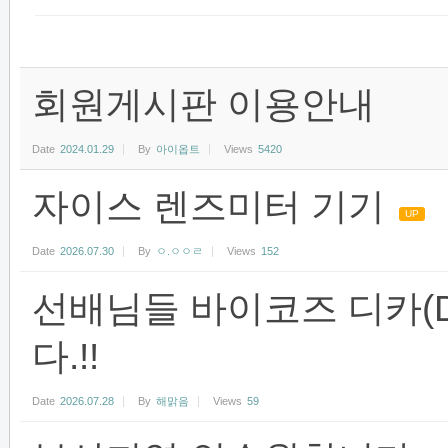
회원게시판 이용안내
Date
2024.01.29
By
아이옵트
Views
5420
자이스 렌즈미터 기기
UP
Date
2026.07.30
By
ㅇ.ㅇㅇㄹ
Views
152
선배님들 바이코즈 디카(D
다.!!
Date
2026.07.28
By
해맑음
Views
59