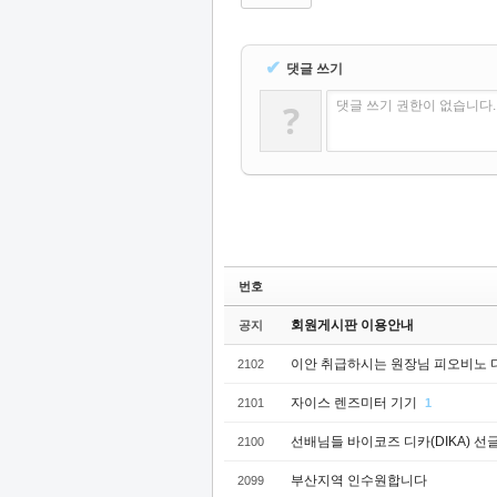
✔
댓글 쓰기
?
댓글 쓰기 권한이 없습니다
번호
회원게시판 이용안내
공지
이안 취급하시는 원장님 피오비노 
2102
자이스 렌즈미터 기기
2101
1
선배님들 바이코즈 디카(DIKA) 선
2100
부산지역 인수원합니다
2099