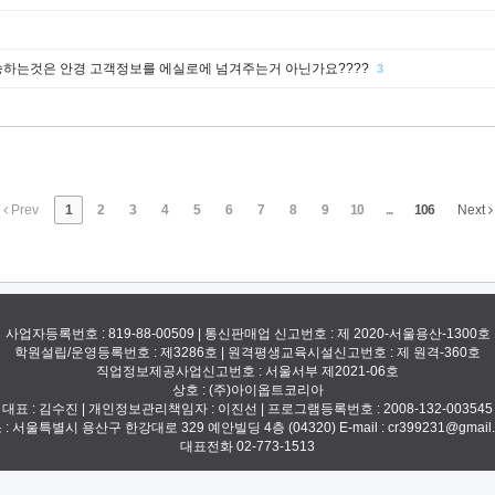
하는것은 안경 고객정보를 에실로에 넘겨주는거 아닌가요????
3
Prev
1
2
3
4
5
6
7
8
9
10
...
106
Next
사업자등록번호 : 819-88-00509 | 통신판매업 신고번호 : 제 2020-서울용산-1300호
학원설립/운영등록번호 : 제3286호 | 원격평생교육시설신고번호 : 제 원격-360호
직업정보제공사업신고번호 : 서울서부 제2021-06호
상호 : (주)아이옵트코리아
대표 : 김수진 | 개인정보관리책임자 : 이진선 | 프로그램등록번호 : 2008-132-003545
: 서울특별시 용산구 한강대로 329 예안빌딩 4층 (04320) E-mail : cr399231@gmail
대표전화 02-773-1513