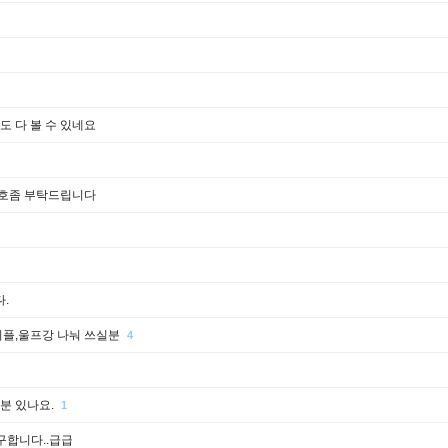
 다 볼 수 있네요
번호좀 부탁드립니다
.
플,울프강 나눠 쓰실분
4
실분 있나요.
1
구합니다..급급