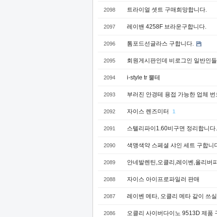
트라이얼 셋트 구매희망합니다.
2098
레이밴 4258F 브라운구합니다.
2097
톰포드선글라스 구합니다.
2096
회원게시판인데 비로그인 일반인들도
2095
i-style tr 뿔테
2094
부러진 안경테 용접 가능한 업체 
2093
자이스 렌즈미터
2092
1
스텔리파이1.60비구면 정리합니다.
2091
색맹색약 스페셜 샤인 세트 구합니다
2090
안네발렌틴,오클리,레이벤,올리버피
2089
자이스 아이프로파일러 판매
2088
레이벤 메타, 오클리 메타 같이 쓰
2087
오클리 사이버다이노 9513D 제품 
2086