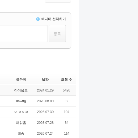
에디터 선택하기
글쓴이
날짜
조회 수
아이옵트
2024.01.29
5428
dawftg
2026.08.09
3
ㅇ.ㅇㅇㄹ
2026.07.30
194
해맑음
2026.07.28
64
해송
2026.07.24
114