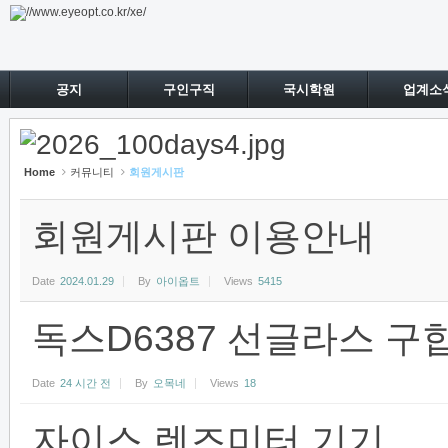
Sketchbook5, 스케치북5
Sketchbook5, 스케치북5
공지
구인구직
국시학원
업계소
Home
커뮤니티
회원게시판
회원게시판 이용안내
Date
2024.01.29
By
아이옵트
Views
5415
독스D6387 선글라스 구
Date
24 시간 전
By
오목네
Views
18
자이스 렌즈미터 기기