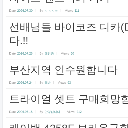
Date
2026.07.30
By
ㅇ.ㅇㅇㄹ
Views
111
선배님들 바이코즈 디카(D
다.!!
Date
2026.07.28
By
해맑음
Views
50
부산지역 인수원합니다
Date
2026.07.24
By
해송
Views
93
트라이얼 셋트 구매희망합
Date
2026.07.18
By
안경삽니다
Views
112