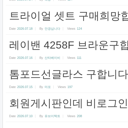
트라이얼 셋트 구매희망합
Date
2026.07.18
By
안경삽니다
Views
124
레이밴 4258F 브라운구
Date
2026.07.16
By
산타베이비
Views
111
톰포드선글라스 구합니다
Date
2026.07.15
By
마포
Views
197
회원게시판인데 비로그인 
Date
2026.07.10
By
유브이텍트
Views
208