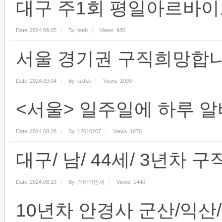
대구 주1회 평일아르바이
Date
2024.09.05
By
taab
Views
980
서울 경기권 구직희망합니
Date
2024.09.04
By
lizdkk
Views
1090
<서울> 일주일에 하루 알
Date
2024.08.28
By
12010207
Views
1070
대구/ 남/ 44세/ 3년차
Date
2024.08.19
By
꾸러기만세
Views
1440
10년차 안경사 군산/익산