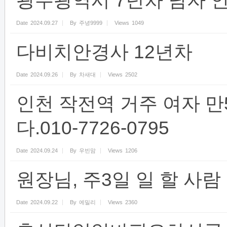
광주광역시 7년차 남자 
Date
2024.09.27
By
주녕9999
Views
1049
다비치안경사 12년차
Date
2024.09.26
By
차새대
Views
2502
인천 작전역 거주 여자 
다.010-7726-0795
Date
2024.09.24
By
우빈맘
Views
1206
원장님, 주3일 일 할 사람
Date
2024.09.22
By
에밀리
Views
2360