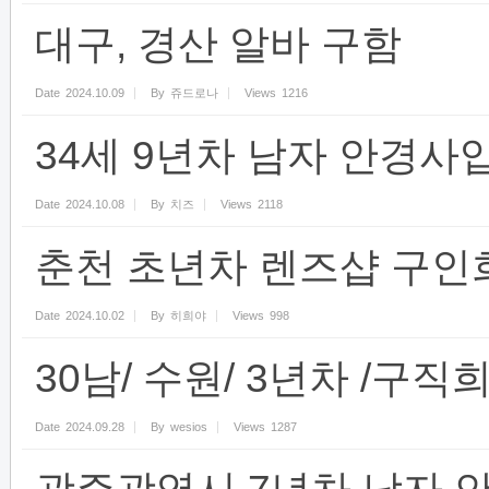
대구, 경산 알바 구함
Date
2024.10.09
By
쥬드로나
Views
1216
34세 9년차 남자 안경사
Date
2024.10.08
By
치즈
Views
2118
춘천 초년차 렌즈샵 구인
Date
2024.10.02
By
히희야
Views
998
30남/ 수원/ 3년차 /구
Date
2024.09.28
By
wesios
Views
1287