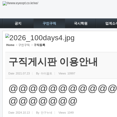
Sketchbook5, 스케치북5
Sketchbook5, 스케치북5
공지
구인구직
국시학원
업계소
Home
구인구직
구직등록
구직게시판 이용안내
Date
2021.07.23
By
아이옵트
Views
10997
@@@@@@@@@@@강
@@@@@@@
Date
2024.10.13
By
안구누네
Views
1049