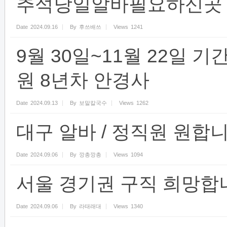
추석당일알바필요하신곳
Date
2024.09.16
By
후쓰배쓰
Views
1241
9월 30일~11월 22일 
원 8년차 안경사
Date
2024.09.13
By
보말칼국수
Views
1262
대구 알바 / 정직원 원합
Date
2024.09.06
By
깡총깡총
Views
1094
서울 경기권 구직 희망합니
Date
2024.09.06
By
라태래대
Views
1340