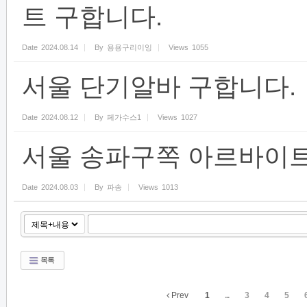
트 구합니다.
Date
2024.08.14
By
용용구리이잉
Views
1055
서울 단기알바 구합니다.
Date
2024.08.12
By
페가수스1
Views
1027
서울 송파구쪽 아르바이트
Date
2024.08.03
By
파송
Views
1013
목록
Prev
1
...
3
4
5