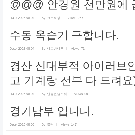
@@@ 안경원 천만원에 
Date
2026.08.04
By
크로와상
Views
257
수동 옥습기 구합니다.
Date
2026.08.04
By
나도밤나무
Views
71
경산 신대부적 아이러브
고 기계랑 전부 다 드려요
Date
2026.08.04
By
안경은즐거워
Views
99
경기남부 입니다.
Date
2026.08.03
By
꿀떡
Views
147