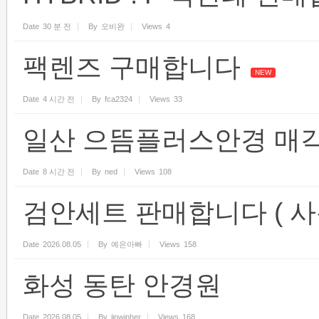
Date
30 분 전
By
오비완
Views
4
팩렌즈 구매합니다
NEW
Date
4 시간 전
By
fca2324
Views
33
일산 으뜸플러스안경 매
Date
8 시간 전
By
ned
Views
108
검안세트 판매합니다 ( 사용
Date
2026.08.05
By
예은아빠
Views
158
화성 동탄 안경원
Date
2026.08.05
By
jinwinher
Views
168