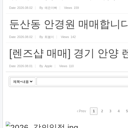
Date
2026.08.02
By
예은아빠
Views
159
둔산동 안경원 매매합니다
Date
2026.08.02
By
희봄이
Views
142
[렌즈샵 매매] 경기 안양 
Date
2026.08.01
By
Apple
Views
110
Prev
1
2
3
4
5