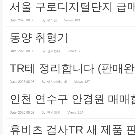
서울 구로디지털단지 급
Date
2026.08.03
By
구디점
Views
183
동양 취형기
Date
2026.08.03
By
삼세번더
Views
38
TR테 정리합니다 (판매완
Date
2026.08.03
By
이산이아니네
Views
127
인천 연수구 안경원 매매
Date
2026.08.02
By
안녕해요
Views
164
휴비츠 검사TR 새 제품 