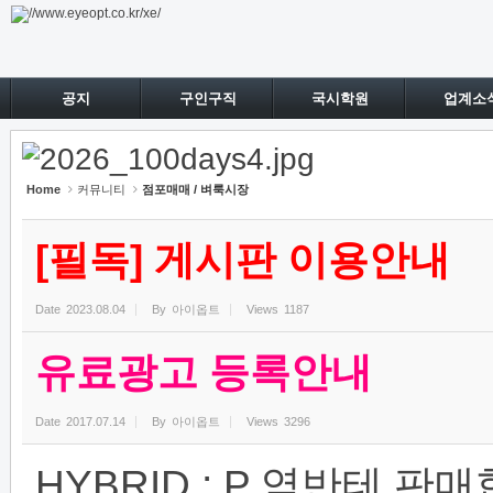
Sketchbook5, 스케치북5
Sketchbook5, 스케치북5
공지
구인구직
국시학원
업계소
Home
커뮤니티
점포매매 / 벼룩시장
[필독] 게시판 이용안내
Date
2023.08.04
By
아이옵트
Views
1187
유료광고 등록안내
Date
2017.07.14
By
아이옵트
Views
3296
HYBRID : P 역반테 판