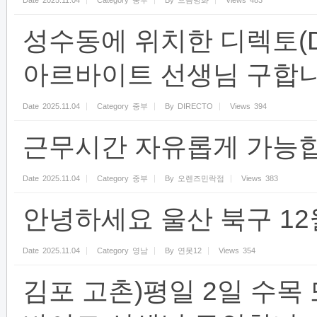
Date
2025.11.04
Category
중부
By
으뜸방화
Views
483
성수동에 위치한 디렉토(D
아르바이트 선생님 구합니
Date
2025.11.04
Category
중부
By
DIRECTO
Views
394
근무시간 자유롭게 가능합
Date
2025.11.04
Category
중부
By
오렌즈민락점
Views
383
안녕하세요 울산 북구 1
Date
2025.11.04
Category
영남
By
연못12
Views
354
김포 고촌)평일 2일 수목