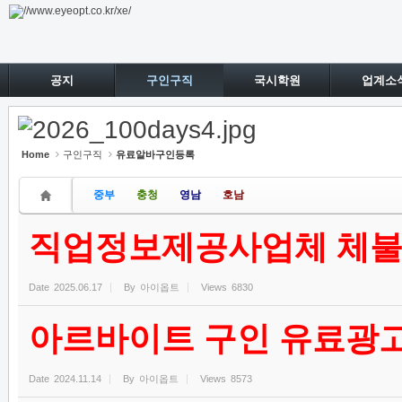
Sketchbook5, 스케치북5
Sketchbook5, 스케치북5
공지
구인구직
국시학원
업계소
Home
구인구직
유료알바구인등록
중부
충청
영남
호남
직업정보제공사업체 체불
Date
2025.06.17
By
아이옵트
Views
6830
아르바이트 구인 유료광고
Date
2024.11.14
By
아이옵트
Views
8573