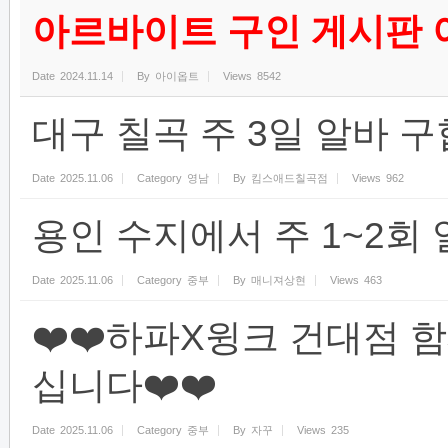
아르바이트 구인 게시판
Date
2024.11.14
By
아이옵트
Views
8542
대구 칠곡 주 3일 알바 
Date
2025.11.06
Category
영남
By
킴스애드칠곡점
Views
962
용인 수지에서 주 1~2회
Date
2025.11.06
Category
중부
By
매니져상현
Views
463
❤️❤️하파X윙크 건대점 
십니다❤️❤️
Date
2025.11.06
Category
중부
By
자꾸
Views
235