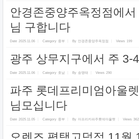
안경존중양주옥정점에서 주
님 구합니다
Date
2025.11.06
Category
중부
By
안경존중양주옥정점
Views
199
광주 상무지구에서 주 3-
Date
2025.11.06
Category
호남
By
송명태
Views
290
파주 롯데프리미엄아울렛
님모십니다
Date
2025.11.05
Category
중부
By
아프리카파주롯데아울렛
Views
362
오렌즈 평택고덕점 11월 