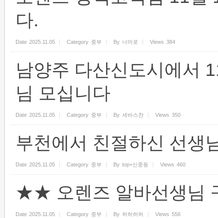
다.
Date
2025.11.05
Category
중부
By
너머로
Views
384
남양주 다산신도시에서 11월 
님 모십니다
Date
2025.11.05
Category
중부
By
세바스챤
Views
350
부천에서 친절하신 선생
Date
2025.11.05
Category
중부
By
top+신중동
Views
460
★★ 오렌즈 알바선생님 구
Date
2025.11.05
Category
중부
By
허허허허
Views
556