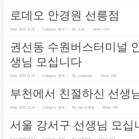
로데오 안경원 선릉점
Date
2025.11.05
Category
중부
By
요dn
Views
419
권선동 수원버스터미널 
생님 모십니다
Date
2025.11.05
Category
중부
By
yeabbaby
Views
496
부천에서 친절하신 선생
Date
2025.11.04
Category
중부
By
top+신중동
Views
285
서울 강서구 선생님 모십니다