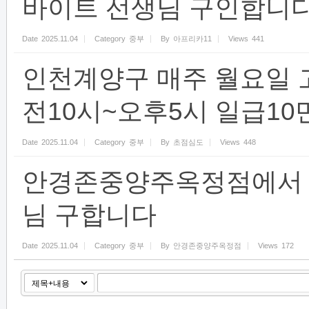
바이트 선생님 구인합니다(
Date
2025.11.04
Category
중부
By
아프리카11
Views
441
인천계양구 매주 월요일 
전10시~오후5시 일급10
Date
2025.11.04
Category
중부
By
초점심도
Views
448
안경존중양주옥정점에서 주
님 구합니다
Date
2025.11.04
Category
중부
By
안경존중양주옥정점
Views
172